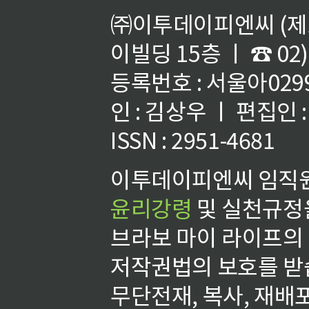
㈜이투데이피엔씨 (제호
이빌딩 15층 ㅣ ☎ 02)
등록번호 : 서울아02992
인 : 김상우 ㅣ 편집인
ISSN : 2951-4681
이투데이피엔씨 임직원
윤리강령
및 실천규정을
브라보 마이 라이프의
저작권법의 보호를 받
무단전재, 복사, 재배포