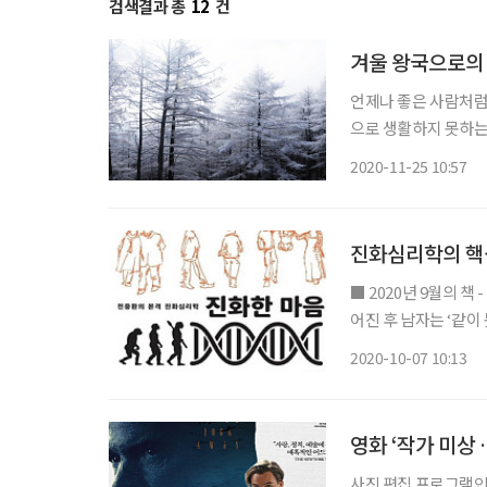
검색결과 총
12
건
겨울 왕국으로의
언제나 좋은 사람처럼 
으로 생활하지 못하는 
부와 단절된 인생을 
2020-11-25 10:57
고, 사람들을 다치게
진화심리학의 핵심
■ 2020년 9월의 책 - 도서명: 진화한 마음 - 지은이: 전중환 - 출판사: 휴머니스트 왜 연인과 헤
어진 후 남자는 ‘같이 
면 마음이 허전해지는 
2020-10-07 10:13
책은 위와 같이 인간
영화 ‘작가 미상
사진 편집 프로그램인 