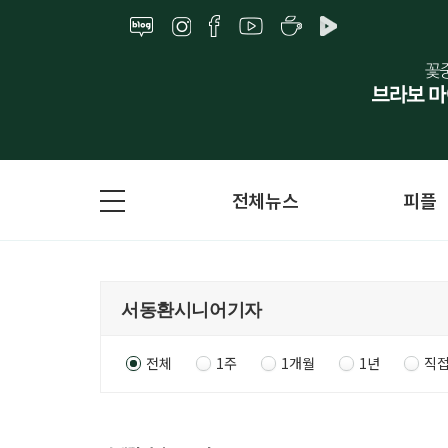
전체뉴스
피플
전체
1주
1개월
1년
직