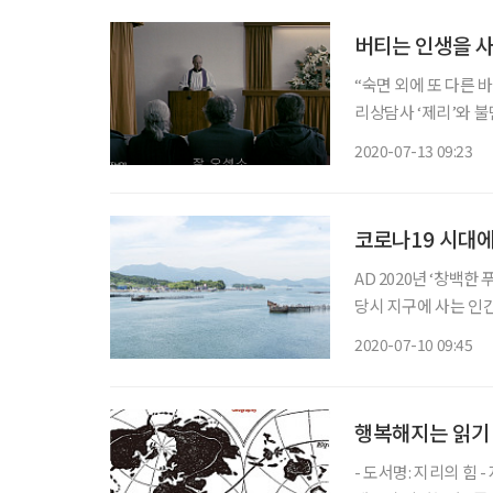
버티는 인생을 
“숙면 외에 또 다른 
리상담사 ‘제리’와 불
했던 삶의 기억이 없다
2020-07-13 09:23
우리는 관계를 제대로
코로나19 시대에
AD 2020년 ‘창백
당시 지구에 사는 인
만 무지는 회복탄력성
2020-07-10 09:45
인간의 무지는 아니었
행복해지는 읽기
- 도서명: 지리의 힘 