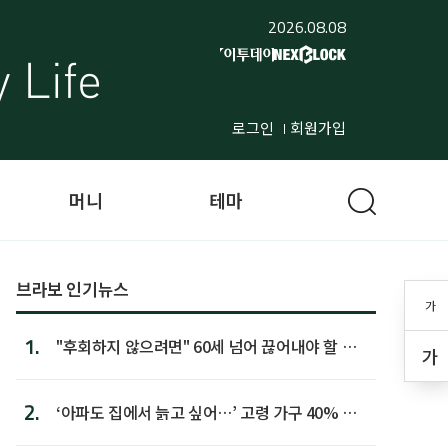
2026.08.08
로그인
회원가입
머니
테마
브라보 인기뉴스
가
1.
"후회하지 않으려면" 60세 넘어 끊어내야 할 사
가
람 1위
2.
‘아파도 집에서 늙고 싶어…’ 고령 가구 40% 노
후 주택이라 어...