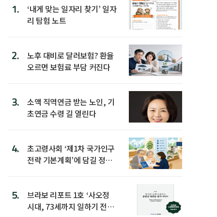
1.
‘내게 맞는 일자리 찾기’ 일자
리 탐험 노트
2.
노후 대비로 달러보험? 환율
오르면 보험료 부담 커진다
3.
소액 직역연금 받는 노인, 기
초연금 수령 길 열린다
4.
초고령사회 ‘제1차 국가인구
전략 기본계획’에 담길 정책
은
5.
브라보 리포트 1호 ‘사오정
시대, 73세까지 일하기 전략’