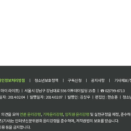
개인정보처리방침
ㅣ
청소년보호정책
ㅣ
구독신청
ㅣ
공지사항
ㅣ
기사제보/
이 라이프) ㅣ 서울시 강남구 강남대로 556 이투데이빌딩 15층 ㅣ ☎ 02)799-6713
 : 2014.02.04 ㅣ 발행일자 : 2014.02.07 ㅣ 발행인 : 김상우 ㅣ 편집인 : 한승훈 ㅣ
 의견을 모아
언론 윤리강령
,
기자윤리강령
,
임직원 윤리강령
및 실천규정을 제정, 준수하
츠(기사)는 인터넷신문위원회 윤리강령을 준수하며, 저작권법의 보호를 받습니다.
 이용 등을 금지합니다.