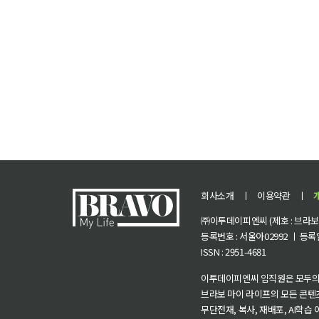
회사소개
ㅣ
이용약관
ㅣ
㈜이투데이피엔씨 (제호 : 브라보 마
등록번호 : 서울아02992 ㅣ 등록일자
ISSN : 2951-4681
이투데이피엔씨 임직원은 모두의
브라보 마이 라이프의 모든 콘텐
무단전재, 복사, 재배포, AI학습