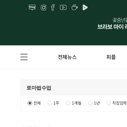
전체뉴스
피플
전체
1주
1개월
1년
직접입력