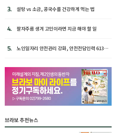
3.
설탕 vs 소금, 콩국수를 건강하게 먹는 법
4.
팔자주름 생겨 고민이라면 지금 해야 할 일
5.
노인일자리 안전관리 강화, 안전전담인력 613명
첫 배치
브라보 추천뉴스