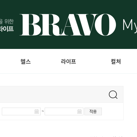
헬스
라이프
컬처
~
적용