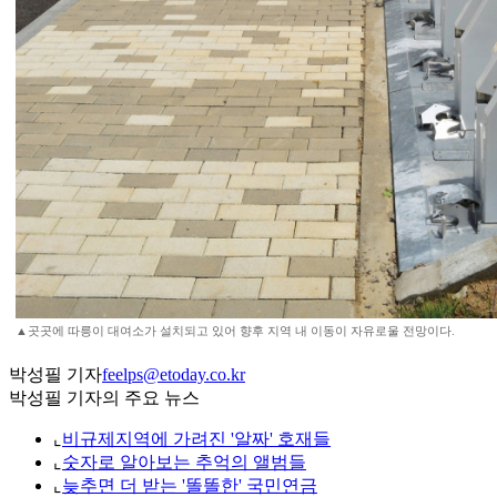
▲곳곳에 따릉이 대여소가 설치되고 있어 향후 지역 내 이동이 자유로울 전망이다.
박성필 기자
feelps@etoday.co.kr
박성필 기자의 주요 뉴스
⌞
비규제지역에 가려진 '알짜' 호재들
⌞
숫자로 알아보는 추억의 앨범들
⌞
늦추면 더 받는 '똘똘한' 국민연금