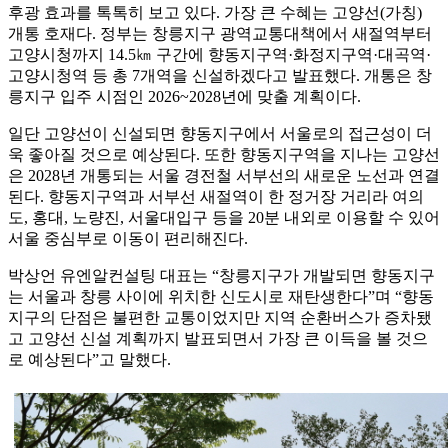
후광 효과를 톡톡히 보고 있다. 가장 큰 수혜는 고양선(가칭)
개통 호재다. 정부는 창릉지구 광역교통대책에서 새절역부터
고양시청까지 14.5㎞ 구간에 향동지구역·화정지구역·대곡역·
고양시청역 등 총 7개역을 신설하겠다고 발표했다. 개통은 창
릉지구 입주 시점인 2026~2028년에 맞출 계획이다.
일단 고양선이 신설되면 향동지구에서 서울로의 접근성이 더
욱 좋아질 것으로 예상된다. 또한 향동지구역을 지나는 고양선
은 2028년 개통되는 서울 경전철 서부선의 새로운 노선과 연결
된다. 향동지구역과 서부선 새절역이 한 정거장 거리라 여의
도, 홍대, 노량진, 서울대입구 등을 20분 내외로 이용할 수 있어
서울 중심부로 이동이 편리해진다.
박상언 유엔알컨설팅 대표는 “창릉지구가 개발되면 향동지구
는 서울과 창릉 사이에 위치한 신도시로 재탄생한다”며 “향동
지구의 단점은 불편한 교통이었지만 지역 순환버스가 증차됐
고 고양선 신설 계획까지 발표되면서 가장 큰 이득을 볼 것으
로 예상된다”고 말했다.