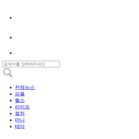
전체뉴스
피플
헬스
라이프
컬처
머니
테마