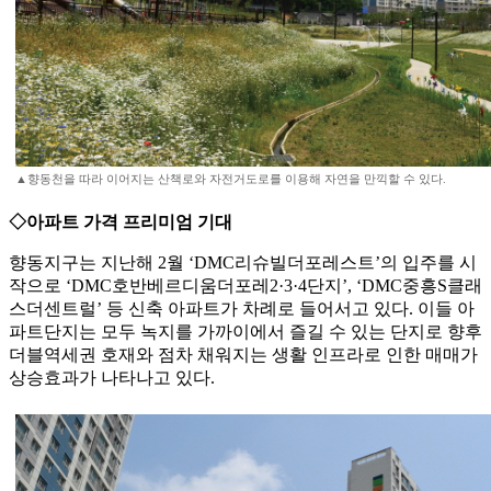
▲향동천을 따라 이어지는 산책로와 자전거도로를 이용해 자연을 만끽할 수 있다.
◇아파트 가격 프리미엄 기대
향동지구는 지난해 2월 ‘DMC리슈빌더포레스트’의 입주를 시
작으로 ‘DMC호반베르디움더포레2·3·4단지’, ‘DMC중흥S클래
스더센트럴’ 등 신축 아파트가 차례로 들어서고 있다. 이들 아
파트단지는 모두 녹지를 가까이에서 즐길 수 있는 단지로 향후
더블역세권 호재와 점차 채워지는 생활 인프라로 인한 매매가
상승효과가 나타나고 있다.