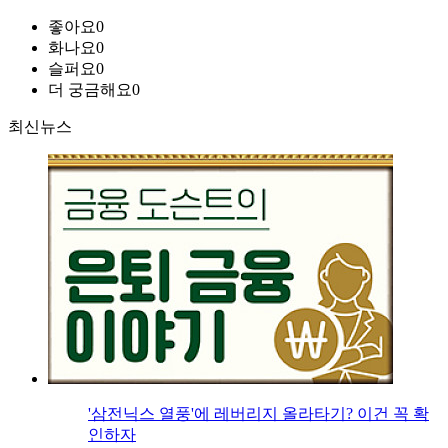
좋아요
0
화나요
0
슬퍼요
0
더 궁금해요
0
최신뉴스
'삼전닉스 열풍'에 레버리지 올라타기? 이건 꼭 확
인하자