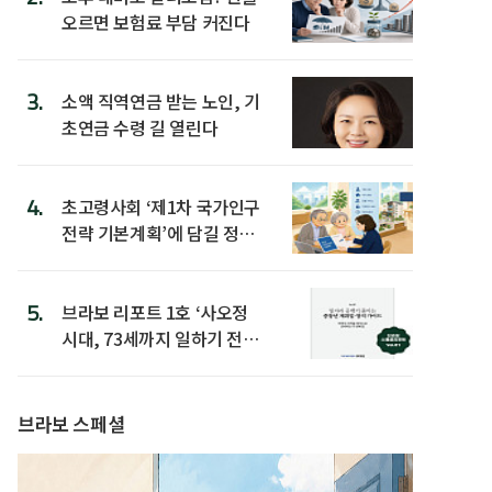
오르면 보험료 부담 커진다
3.
소액 직역연금 받는 노인, 기
초연금 수령 길 열린다
4.
초고령사회 ‘제1차 국가인구
전략 기본계획’에 담길 정책
은
5.
브라보 리포트 1호 ‘사오정
시대, 73세까지 일하기 전략’
발간
브라보 스페셜