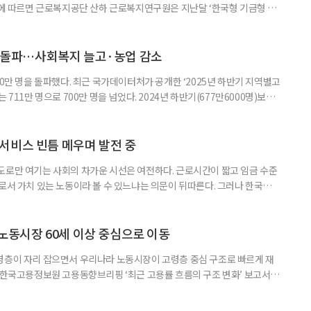
따르면 근로복지공단 산하 근로복지연구원은 지난달 ‘한국형 기금형 퇴
다. 연구원은 추진 배경에 대해 “퇴직연금제도는 2005년 도입 이후 20년
인해 낮은 수익률 문제가 지속적으로 제기돼 왔다”며 “수익률 제고와 노후소
금 도입 검토와 한국형 모델 개발이 필요하다”고 밝혔다. 이번 연구는 먼저
명 돌파…사회복지 늘고·농업 감소
00만 명을 돌파했다. 최근 국가데이터처가 공개한 ‘2025년 하반기 지역별고
 711만 명으로 700만 명을 넘었다. 2024년 하반기(677만6000명)보다
‘사회복지서비스업’이 115만2000명(16.2%)으로 가장 많았고, ‘농업’
및 주점업’ 44만6000명(6.3%) 순이었다. 사회복지 서비스업은 15만8000명
000명 증가했다. 반면
서비스 빈틈 메우며 발전 중
도로만 여기는 사회의 차가운 시선은 여전하다. 근로시간이 짧고 임금 수준
으로서 가치 있는 노동이라 볼 수 있느냐는 의문이 뒤따른다. 그러나 한국노인
인 일자리 및 사회활동 지원사업 실태조사’ 결과에 따르면 노인일자리는 고령
있는 것으로 나타난다. 조사 결과 노인일자리 참여자의 전반적 만족도는 5점
의 변화 수준은 4.05점으로 긍정적인 결과를 보여줬다. 자존감과 건
 노동시장 60세 이상 중심으로 이동
령층이 자리 잡으면서 우리나라 노동시장이 고령층 중심 구조로 빠르게 재
일 한국고용정보원 고용동향브리핑 ‘최근 고용률 흐름의 구조 변화’ 보고서에
도는 2000년 5.4%포인트(p)에서 2025년 14.9%p로 세 배 가까이 증가
서 12.1%p로, 40대는 14.6%p에서 13.4%p로 감소한 것과 대조된다. 박