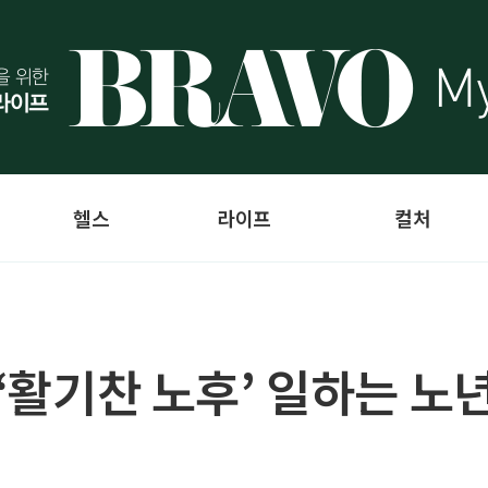
헬스
라이프
컬처
]‘활기찬 노후’ 일하는 