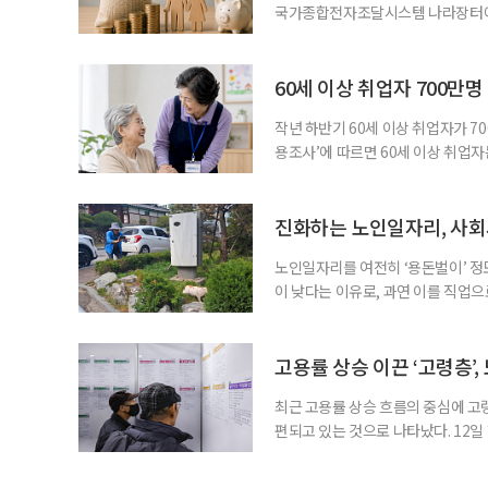
국가종합전자조달시스템 나라장터에 
직연금 모델 개발’ 연구용역을 발주했
이 지났지만, 계약형 중심 구조로 
득 보장 강화를 위해 기금형 퇴직연
60세 이상 취업자 700만
과거
작년 하반기 60세 이상 취업자가 7
용조사’에 따르면 60세 이상 취업자는
33만4000명 증가했다. 산업별로는 
106만4000명(15.0%), ‘음식점 
증가하고, 음식점 및 주점업은 4만1
진화하는 노인일자리, 사회
노인일자리를 여전히 ‘용돈벌이’ 정
이 낮다는 이유로, 과연 이를 직업
인력개발원이 발표한 ‘2025년 노
층의 삶에 이미 많은 영향을 주고 
만점에 4.10점이었고, 참여 후 삶
고용률 상승 이끈 ‘고령층’,
최근 고용률 상승 흐름의 중심에 고
편되고 있는 것으로 나타났다. 12
따르면 60세 이상의 고용률 가중 기여
했다. 같은 기간 30대는 17.0%p에