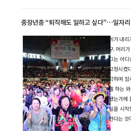
중장년층 “퇴직해도 일하고 싶다”…일자리
비가 내리기
구. 머리
그는 어디
고정시켰다
각하며 잠
를 하는 
됐는가에 
일을 시작
한다는 것