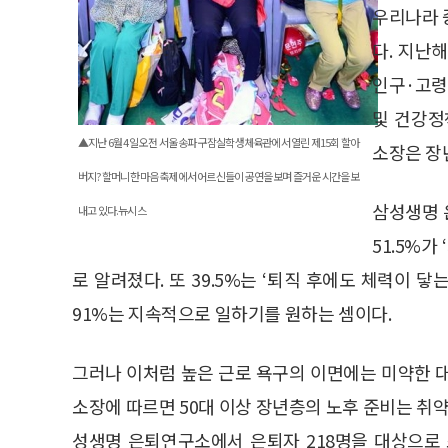
우리나라 
다. 지난
인구·고령화
및 건강정
▲지난 6월 4일 오전 서울 송파구 잠실학생체육관에서 열린 제15회 할아
소장은 장
버지?할머니 한마음 축제에서 어르신들이 공연을 보며 즐거운 시간을 보
삼성생명 
내고 있다.뉴시스
51.5%가
로 알려졌다. 또 39.5%는 ‘퇴직 후에도 체력이 닿
91%는 지속적으로 일하기를 원하는 셈이다.
그러나 이처럼 높은 근로 욕구의 이면에는 미약한 
소장에 따르면 50대 이상 장년층의 노후 준비는 취약
성생명 은퇴연구소에서 은퇴자 218명을 대상으로 조