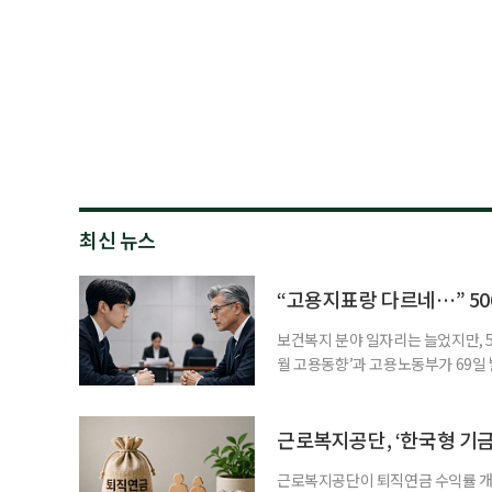
최신 뉴스
“고용지표랑 다르네…” 50
보건복지 분야 일자리는 늘었지만, 5
월 고용동향’과 고용노동부가 69일 발
고용지표와 중장년 구직 흐름 사이의 
고, 15~64세 고용률은 70.2%로 
론 온도차 표면적으로는 5월 고용
근로복지공단, ‘한국형 기
근로복지공단이 퇴직연금 수익률 개선