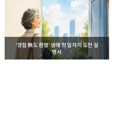
‘경험 無도 환영’ 생애 첫 일자리 도전 설
명서