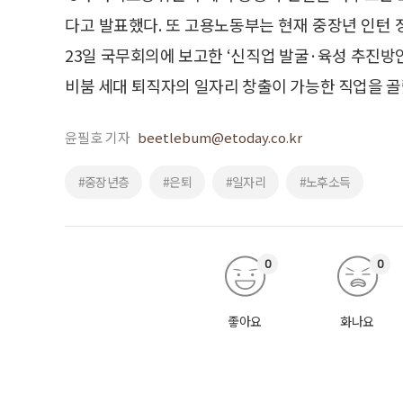
다고 발표했다. 또 고용노동부는 현재 중장년 인턴
23일 국무회의에 보고한 ‘신직업 발굴·육성 추진방
비붐 세대 퇴직자의 일자리 창출이 가능한 직업을 골
윤필호 기자
beetlebum@etoday.co.kr
#중장년층
#은퇴
#일자리
#노후소득
0
0
좋아요
화나요