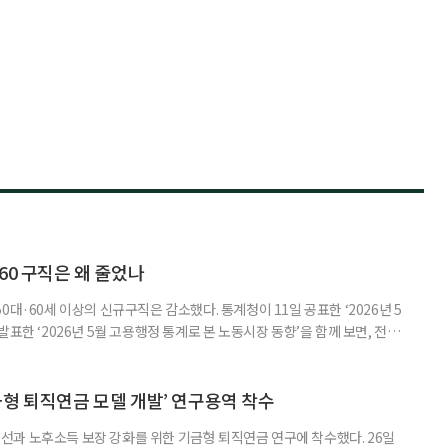
60 구직은 왜 줄었나
0대·60세 이상의 신규구직은 감소했다. 통계청이 11일 공표한 ‘2026년 5
표한 ‘2026년 5월 고용행정 통계로 본 노동시장 동향’을 함께 보면, 전체
온도차가 드러난다. 5월 취업자는 2912만 명으로 1년 전보다 4만 명 줄었
0.4%포인트 하락했다. 실업률은 2.9%로 0.1%p 올랐다. 겉으론 보합, 속으
시장이 급격히 무너졌다기보다 둔화하는
금형 퇴직연금 모델 개발’ 연구용역 착수
과 노후소득 보장 강화를 위한 기금형 퇴직연금 연구에 착수했다. 26일