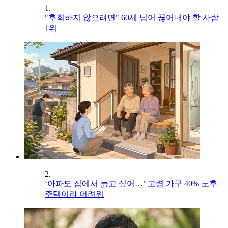
1.
"후회하지 않으려면" 60세 넘어 끊어내야 할 사람
1위
2.
‘아파도 집에서 늙고 싶어…’ 고령 가구 40% 노후
주택이라 어려워