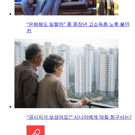
“은퇴해도 일할까” 美 중장년 고소득층 노후 불안
커
“공시지가 보셨어요?” 시니어에게 닥칠 청구서는?