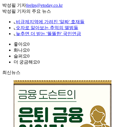
박성필 기자
feelps@etoday.co.kr
박성필 기자의 주요 뉴스
⌞
비규제지역에 가려진 '알짜' 호재들
⌞
숫자로 알아보는 추억의 앨범들
⌞
늦추면 더 받는 '똘똘한' 국민연금
좋아요
0
화나요
0
슬퍼요
0
더 궁금해요
0
최신뉴스