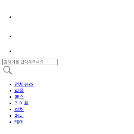
전체뉴스
피플
헬스
라이프
컬처
머니
테마