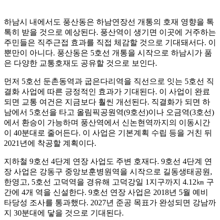
하남시 내에서도 풍산동은 하남연장선 개통의 호재 영향을 톡
톡히 받을 것으로 예상된다. 풍산역이 생기면 이곳에 거주하는
주민들은 직주근접 효과를 직접 체감할 것으로 기대돼서다. 이
뿐만이 아니다. 풍산동은 5호선 개통을 시작으로 하남시가 품
은 다양한 교통호재도 공유할 것으로 보인다.
먼저 5호선 둔촌동역과 굽은다리역을 직선으로 잇는 5호선 직
결화 사업에 따른 긍정적인 효과가 기대된다. 이 사업이 완료
되면 교통 여건은 지금보다 훨씬 개선된다. 직결화가 되면 하
남에서 5호선을 타고 올림픽공원역(9호선)이나 오금역(3호선)
에서 환승이 가능하며 풍산역에서 신논현역까지의 이동시간
이 40분대로 줄어든다. 이 사업은 기본계획 수립 등을 거친 뒤
2021년에 착공할 계획이다.
지하철 9호선 4단계 연장 사업도 주변 호재다. 9호선 4단계 연
장 사업은 강동구 중앙보훈병원역을 시작으로 길동생태공원,
한영고, 5호선 고덕역을 경유해 고덕강일 1지구까지 4.12㎞ 구
간에 4개 역을 신설한다. 9호선 연장 사업은 2018년 5월 예비
타당성 조사를 통과했다. 2027년 준공 목표가 완성되면 강남까
지 30분대에 닿을 것으로 기대된다.