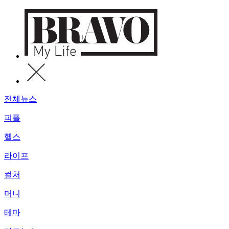
전체뉴스
피플
헬스
라이프
컬처
머니
테마