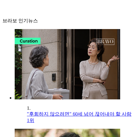
브라보 인기뉴스
1.
"후회하지 않으려면" 60세 넘어 끊어내야 할 사람
1위