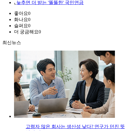
⌞
늦추면 더 받는 '똘똘한' 국민연금
좋아요
0
화나요
0
슬퍼요
0
더 궁금해요
0
최신뉴스
고령자 많은 회사는 생산성 낮다? 연구가 던진 뜻