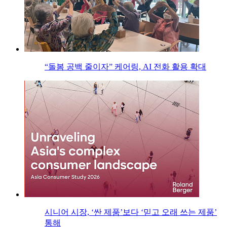
“돌봄 공백 줄이자” 케어링, AI 전화 활용 확대
시니어 시장, ‘싼 제품’보다 ‘믿고 오래 쓰는 제품’
통해