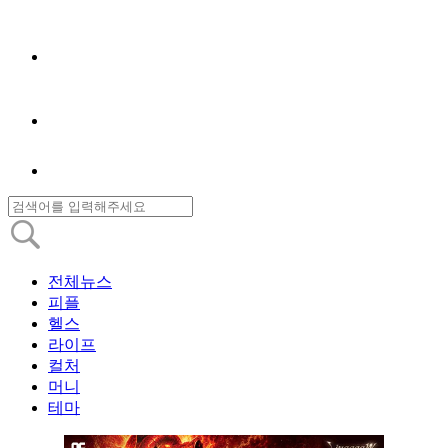
전체뉴스
피플
헬스
라이프
컬처
머니
테마