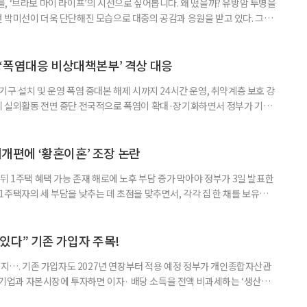
, ‘브라보 마이 라이프’의 시선으로 짚어봅니다. 왜 떴을까? 유방암 투병을
 박미선이 더욱 단단해진 모습으로 대중의 공감과 응원을 받고 있다. 그러
널에 출연한 그는 방송 활동을 그만하라는 악성 댓글을 받았다고 고백해 눈
삶을 이어가고 있는 박미선은 왜 이전보다 더 큰 관심과 사랑을 받고 있을
 소식 박미선은 재치 있는 말솜씨와 공감 능력으로
‘폭염대응 비상대책본부’ 격상 대응
구 설치 및 운영 폭염 중대본 해제 시까지 24시간 운영, 취약계층 보호 강
리 실외활동 전면 중단 전국적으로 폭염이 확대·장기화하면서 정부가 기존
’로 격상했다. 7일 보건복지부에 따르면 정은경 장관 주재로 폭염 대응
본부를 구성·운영하기로 했다. 이번 조치는 지난 2일 폭염 중앙재난안전대
령된 이후에도 폭염이 전국적으로 확대되고 장기화한 데 따른 것이다. 기존에
제개편에 ‘황혼이혼’ 조장 논란
뒤 1주택 혜택 가능 존재 해로에 노후 부담 증가 막아야 정부가 3일 발표한
주택자의 세 부담을 낮추는 데 초점을 맞추면서, 각각 집 한 채를 보유한
것보다 이혼이 경제적으로 유리해질 수 있다는 분석이 나온다. 종합부동산
1주택 공제와 세액공제 적용 여부는 부부를 하나의 세대로 묶어 판단한다. 부
 세대가 두 채를 가진 것으로 보지만, 실제 이혼해 주거와 생계를 분
수 있다” 기존 가입자 주목!
폐지…. 기존 가입자도 2027년 연장부터 적용 예정 정부가 개인종합자산관
내 기업과 자본시장에 투자하면 이자· 배당 소득을 전액 비과세하는 ‘생산적
소득 이하 청년에게는 납입액의 10%를 소득공제 해주는 방안도 추진한다. 다만