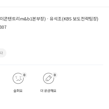
제이콘텐트리m&b1본부장)ㆍ유석조(KBS 보도전략팀장)
807
다
0
0
슬퍼요
더 궁금해요