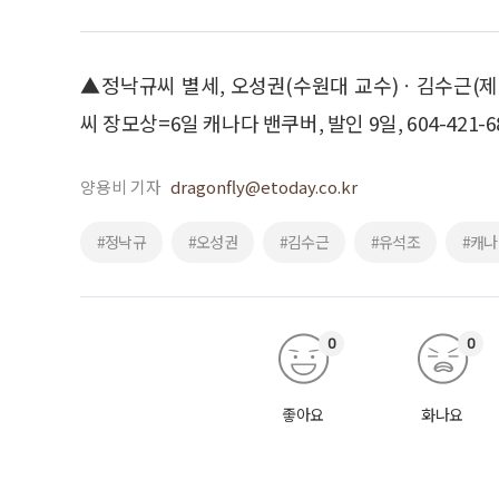
▲정낙규씨 별세, 오성권(수원대 교수)ㆍ김수근(
씨 장모상=6일 캐나다 밴쿠버, 발인 9일, 604-421-6
양용비 기자
dragonfly@etoday.co.kr
#정낙규
#오성권
#김수근
#유석조
#캐나
0
0
좋아요
화나요