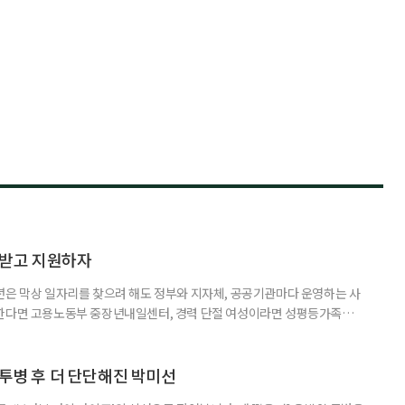
담받고 지원하자
년은 막상 일자리를 찾으려 해도 정부와 지자체, 공공기관마다 운영하는 사
원한다면 고용노동부 중장년내일센터, 경력 단절 여성이라면 성평등가족부
득을 함께 원한다면 보건복지부 노인일자리사업이 출발점이 될 수 있다.
 활용하는 것만으로도 새로운 일을 시작하는 문턱이 훨씬 낮아진다. 취업
 국민취업지원제도 구직활동이 쉽지 않은 사람을 위한 제도다. 개인별 취
 투병 후 더 단단해진 박미선