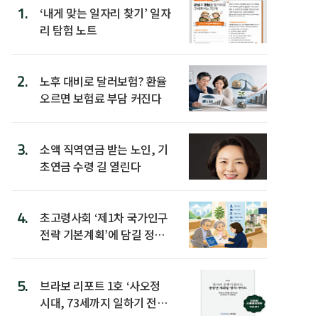
1.
‘내게 맞는 일자리 찾기’ 일자
리 탐험 노트
2.
노후 대비로 달러보험? 환율
오르면 보험료 부담 커진다
3.
소액 직역연금 받는 노인, 기
초연금 수령 길 열린다
4.
초고령사회 ‘제1차 국가인구
전략 기본계획’에 담길 정책
은
5.
브라보 리포트 1호 ‘사오정
시대, 73세까지 일하기 전략’