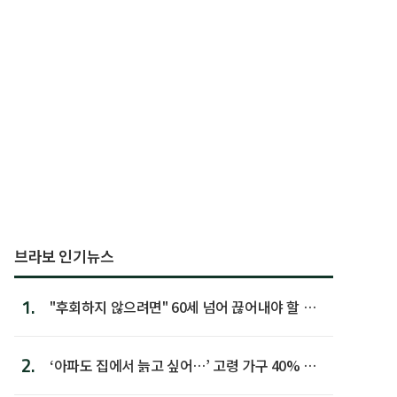
브라보 인기뉴스
1.
"후회하지 않으려면" 60세 넘어 끊어내야 할 사
람 1위
2.
‘아파도 집에서 늙고 싶어…’ 고령 가구 40% 노
후 주택이라 어...