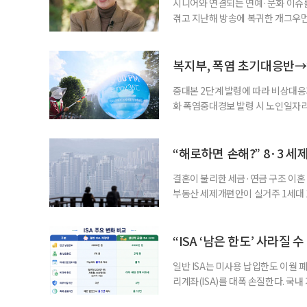
시니어와 연결되는 연예·문화 이슈를
겪고 지난해 방송에 복귀한 개그우먼
나 최근 개그맨 김영철의 유튜브 채
길을 끌었다. 투병 이후에도 자신의 
까. 오랜 방송 생활 뒤 전해진 투병
복지부, 폭염 초기대응반→
중대본 2단계 발령에 따라 비상대응기
화 폭염중대경보 발령 시 노인일자
초기대응반을 ‘폭염대응 비상대책본부
긴급회의를 열고 폭염대응 비상대책
책본부(중대본) 2단계(심각)가 발
“해로하면 손해?” 8·3 세
운영
결혼이 불리한 세금·연금 구조 이혼 
부동산 세제개편안이 실거주 1세대 1
고령 부부에게는 혼인을 유지하는 
세는 개인별로 부과하지만, 1세대 
부가 각자 집 한 채씩을 보유하면 한
“ISA ‘남은 한도’ 사라질 
일반 ISA는 미사용 납입한도 이월 
리계좌(ISA)를 대폭 손질한다. 국
금융 ISA’를 새로 만들고, 일정 