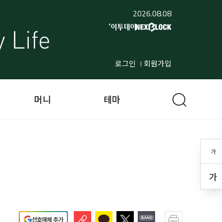
2026.08.08
로그인
회원가입
머니
테마
가
가
선호매체 추가