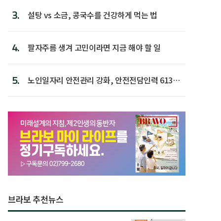
3.
설탕 vs 소금, 콩국수를 건강하게 먹는 법
4.
팔자주름 생겨 고민이라면 지금 해야 할 일
5.
노인일자리 안전관리 강화, 안전전담인력 613명
첫 배치
브라보 추천뉴스