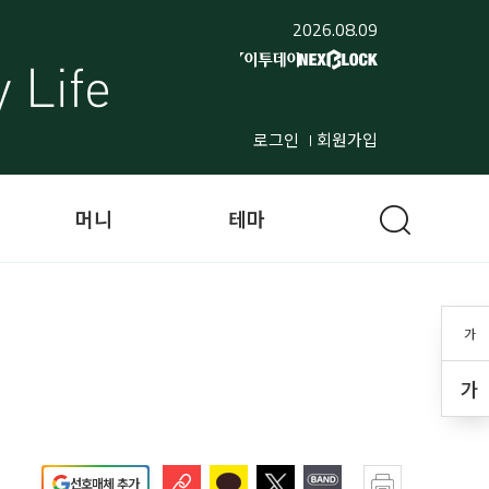
2026.08.09
로그인
회원가입
머니
테마
가
가
선호매체 추가