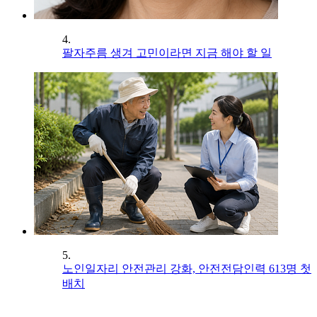
4.
팔자주름 생겨 고민이라면 지금 해야 할 일
5.
노인일자리 안전관리 강화, 안전전담인력 613명 첫
배치