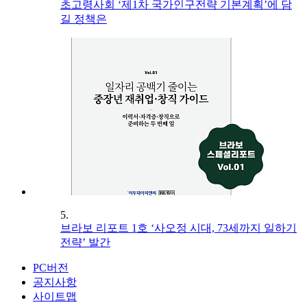
초고령사회 ‘제1차 국가인구전략 기본계획’에 담
길 정책은
5.
브라보 리포트 1호 ‘사오정 시대, 73세까지 일하기
전략’ 발간
PC버전
공지사항
사이트맵