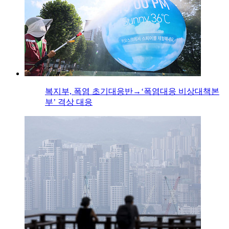
복지부, 폭염 초기대응반→‘폭염대응 비상대책본
부’ 격상 대응