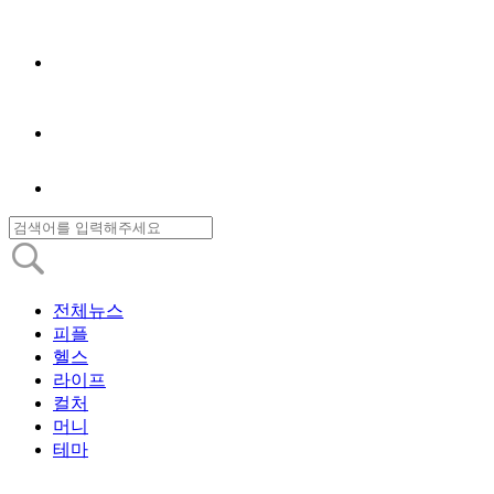
전체뉴스
피플
헬스
라이프
컬처
머니
테마