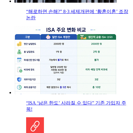
“해로하면 손해?” 8·3 세제개편에 ‘황혼이혼’ 조장
논란
“ISA ‘남은 한도’ 사라질 수 있다” 기존 가입자 주
목!