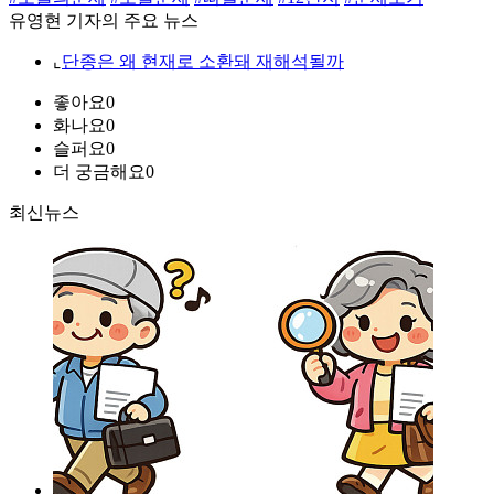
유영현 기자의 주요 뉴스
⌞
단종은 왜 현재로 소환돼 재해석될까
좋아요
0
화나요
0
슬퍼요
0
더 궁금해요
0
최신뉴스