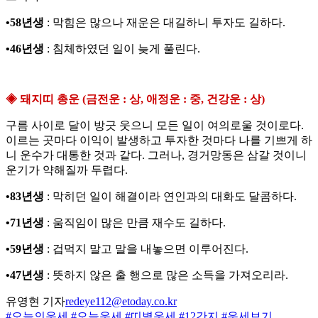
•58년생
: 막힘은 많으나 재운은 대길하니 투자도 길하다.
•46년생
: 침체하였던 일이 늦게 풀린다.
◈ 돼지띠 총운 (금전운 : 상, 애정운 : 중, 건강운 : 상)
구름 사이로 달이 방긋 웃으니 모든 일이 여의로울 것이로다.
이르는 곳마다 이익이 발생하고 투자한 것마다 나를 기쁘게 하
니 운수가 대통한 것과 같다. 그러나, 경거망동은 삼갈 것이니
운기가 약해질까 두렵다.
•83년생
: 막히던 일이 해결이라 연인과의 대화도 달콤하다.
•71년생
: 움직임이 많은 만큼 재수도 길하다.
•59년생
: 겁먹지 말고 말을 내놓으면 이루어진다.
•47년생
: 뜻하지 않은 출 행으로 많은 소득을 가져오리라.
유영현 기자
redeye112@etoday.co.kr
#오늘의운세
#오늘운세
#띠별운세
#12간지
#운세보기