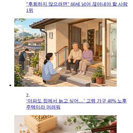
"후회하지 않으려면" 60세 넘어 끊어내야 할 사람
1위
2.
‘아파도 집에서 늙고 싶어…’ 고령 가구 40% 노후
주택이라 어려워