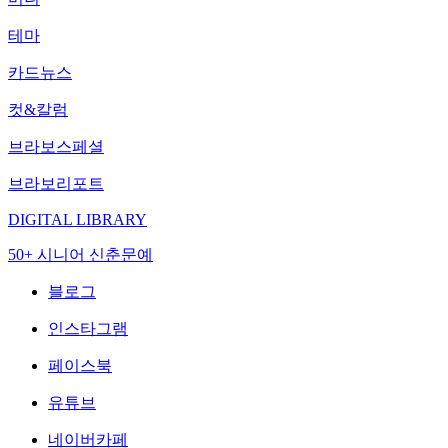
테마
카드뉴스
컷&칼럼
브라보스페셜
브라보리포트
DIGITAL LIBRARY
50+ 시니어 신춘문예
블로그
인스타그램
페이스북
유튜브
네이버카페