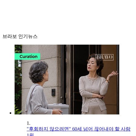
브라보 인기뉴스
1.
"후회하지 않으려면" 60세 넘어 끊어내야 할 사람
1위