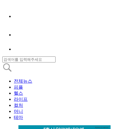
전체뉴스
피플
헬스
라이프
컬처
머니
테마