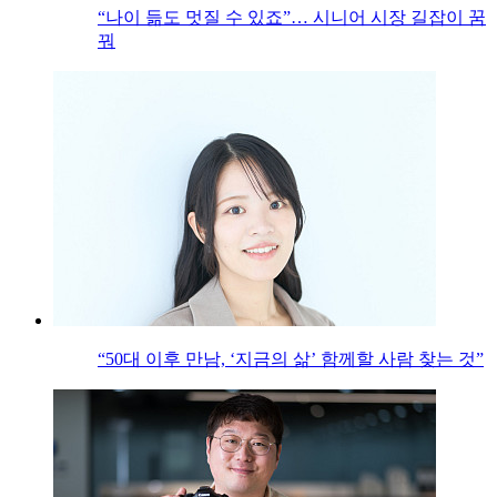
“나이 듦도 멋질 수 있죠”… 시니어 시장 길잡이 꿈
꿔
“50대 이후 만남, ‘지금의 삶’ 함께할 사람 찾는 것”