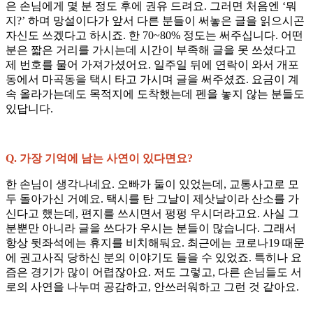
은 손님에게 몇 분 정도 후에 권유 드려요. 그러면 처음엔 ‘뭐
지?’ 하며 망설이다가 앞서 다른 분들이 써놓은 글을 읽으시곤
자신도 쓰겠다고 하시죠. 한 70~80% 정도는 써주십니다. 어떤
분은 짧은 거리를 가시는데 시간이 부족해 글을 못 쓰셨다고
제 번호를 물어 가져가셨어요. 일주일 뒤에 연락이 와서 개포
동에서 마곡동을 택시 타고 가시며 글을 써주셨죠. 요금이 계
속 올라가는데도 목적지에 도착했는데 펜을 놓지 않는 분들도
있답니다.
Q. 가장 기억에 남는 사연이 있다면요?
한 손님이 생각나네요. 오빠가 둘이 있었는데, 교통사고로 모
두 돌아가신 거예요. 택시를 탄 그날이 제삿날이라 산소를 가
신다고 했는데, 편지를 쓰시면서 펑펑 우시더라고요. 사실 그
분뿐만 아니라 글을 쓰다가 우시는 분들이 많습니다. 그래서
항상 뒷좌석에는 휴지를 비치해둬요. 최근에는 코로나19 때문
에 권고사직 당하신 분의 이야기도 들을 수 있었죠. 특히나 요
즘은 경기가 많이 어렵잖아요. 저도 그렇고, 다른 손님들도 서
로의 사연을 나누며 공감하고, 안쓰러워하고 그런 것 같아요.