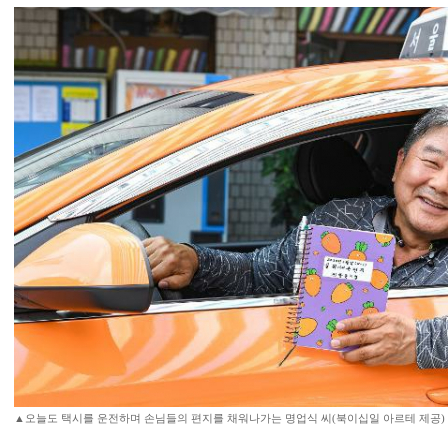
▲오늘도 택시를 운전하며 손님들의 편지를 채워나가는 명업식 씨(북이십일 아르테 제공)