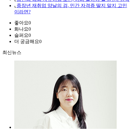
⌞
중장년 재취업 양날의 검, 민간 자격증 딸지 말지 고민
이라면?
좋아요
0
화나요
0
슬퍼요
0
더 궁금해요
0
최신뉴스