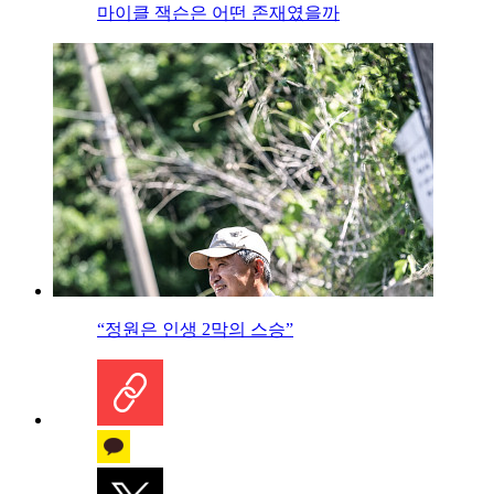
마이클 잭슨은 어떤 존재였을까
“정원은 인생 2막의 스승”