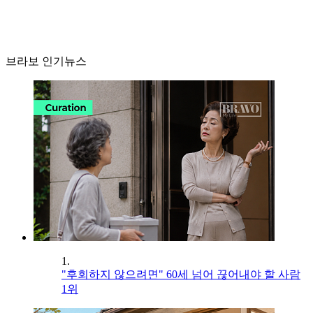
브라보 인기뉴스
1.
"후회하지 않으려면" 60세 넘어 끊어내야 할 사람
1위