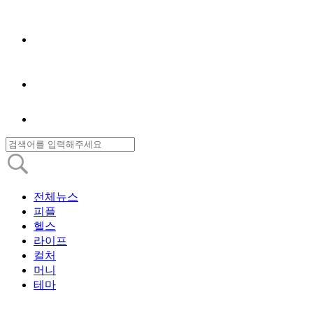
전체뉴스
피플
헬스
라이프
컬처
머니
테마