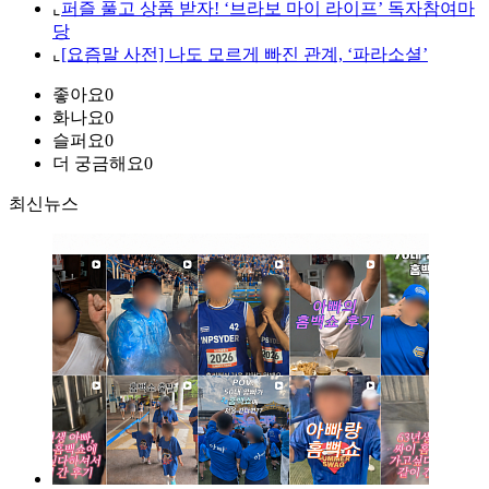
⌞
퍼즐 풀고 상품 받자! ‘브라보 마이 라이프’ 독자참여마
당
⌞
[요즘말 사전] 나도 모르게 빠진 관계, ‘파라소셜’
좋아요
0
화나요
0
슬퍼요
0
더 궁금해요
0
최신뉴스