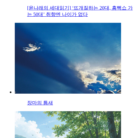
[윤나래의 세대읽기] ‘뜨개질하는 20대, 흠뻑쇼 가
는 50대’ 취향엔 나이가 없다
장마의 틈새