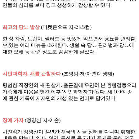
인물의 심리를 보다 깊고 생생하게 감상할 수 있다.
최고의 당뇨 밥상
(마켓온오프 저·리스컴)
한 상 차림, 브런치, 샐러드 등 맛있게 먹으면서 당뇨를 관리할
수 있는 여러 메뉴를 소개한다. 생활 속 당뇨 관리법과 당뇨에
대한 오해 등 관련 정보도 꼼꼼하게 실었다.
시민과학자, 새를 관찰하다
(조병범 저·자연과 생태)
평범한 직장인의 새 관찰기. 출근길에 우연히 본 흰뺨검둥오리
가족에게 마음을 뺏긴 이후 '시민과학자'가 됐다. 새 100여 종
에 관한 기록이 저자만의 개성 있는 언어로 담겨있다.
장에 가자
(정영신 저·이숲)
사진작가 정영신이 34년간 전국의 시골 장터를 다니며 취재한
내용을 담는다. 역사, 위인, 특산물 등 7가지 주제를 통해 전국