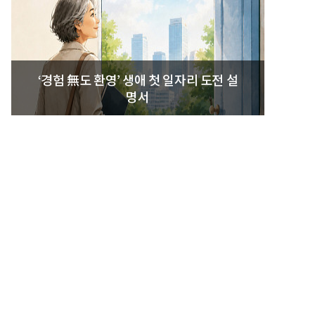
‘경험 無도 환영’ 생애 첫 일자리 도전 설
명서