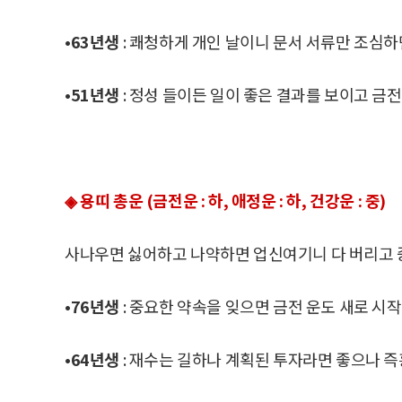
•63년생
: 쾌청하게 개인 날이니 문서 서류만 조심하
•51년생
: 정성 들이든 일이 좋은 결과를 보이고 금전
◈ 용띠 총운 (금전운 : 하, 애정운 : 하, 건강운 : 중)
사나우면 싫어하고 나약하면 업신여기니 다 버리고 
•76년생
: 중요한 약속을 잊으면 금전 운도 새로 시작
•64년생
: 재수는 길하나 계획된 투자라면 좋으나 즉