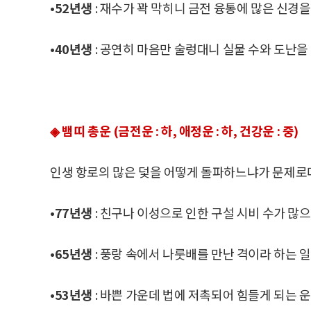
•52년생
: 재수가 꽉 막히니 금전 융통에 많은 신경을
•40년생
: 공연히 마음만 술렁대니 실물 수와 도난을
◈ 뱀띠 총운 (금전운 : 하, 애정운 : 하, 건강운 : 중)
인생 항로의 많은 덫을 어떻게 돌파하느냐가 문제로
•77년생
: 친구나 이성으로 인한 구설 시비 수가 많
•65년생
: 풍랑 속에서 나룻배를 만난 격이라 하는 
•53년생
: 바쁜 가운데 법에 저촉되어 힘들게 되는 