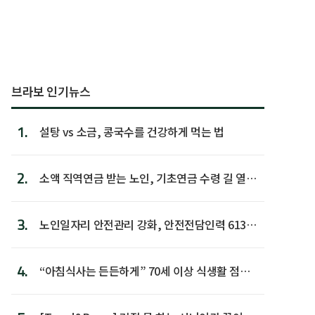
브라보 인기뉴스
1.
설탕 vs 소금, 콩국수를 건강하게 먹는 법
2.
소액 직역연금 받는 노인, 기초연금 수령 길 열린
다
3.
노인일자리 안전관리 강화, 안전전담인력 613명
첫 배치
4.
“아침식사는 든든하게” 70세 이상 식생활 점수
가장 높아