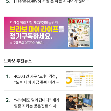
5.
[Trend&Bravo] 거절 못 하는 시니어가 끊어야
할 행동 5
브라보 추천뉴스
1.
4050 1인 가구 ‘노후’ 걱정,
“노후 대비 자금 준비 어려
워”
2.
“새벽에도 달려갑니다” 재가
임종 지키는 방문진료 의사