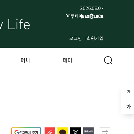
2026.08.07
로그인
회원가입
머니
테마
가
가
선호매체 추가