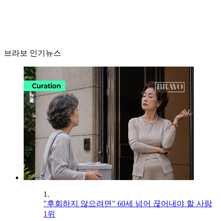
브라보 인기뉴스
1.
"후회하지 않으려면" 60세 넘어 끊어내야 할 사람
1위