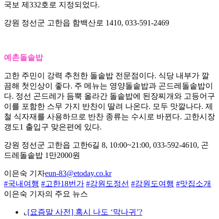
국보 제332호로 지정되었다.
강원 정선군 고한읍 함백산로 1410, 033-591-2469
예촌돌솥밥
고한 주민이 강력 추천한 돌솥밥 전문점이다. 식당 내부가 깔
끔해 첫인상이 좋다. 주 메뉴는 영양돌솥밥과 곤드레돌솥밥이
다. 정선 곤드레가 듬뿍 올라간 돌솥밥에 된장찌개와 고등어구
이를 포함한 스무 가지 반찬이 딸려 나온다. 모두 맛깔나다. 제
철 식자재를 사용하므로 반찬 종류는 수시로 바뀐다. 고한시장
갱도1 출입구 맞은편에 있다.
강원 정선군 고한읍 고한6길 8, 10:00~21:00, 033-592-4610, 곤
드레돌솥밥 1만2000원
이은숙 기자
eun-83@etoday.co.kr
#국내여행
#고한18번가
#강원도정선
#강원도여행
#맛집소개
이은숙 기자의 주요 뉴스
⌞
[요즘말 사전] 혹시 나도 ‘막나귀’?