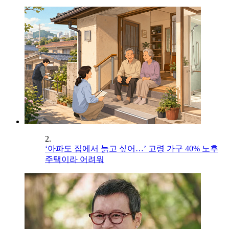
2.
‘아파도 집에서 늙고 싶어…’ 고령 가구 40% 노후
주택이라 어려워