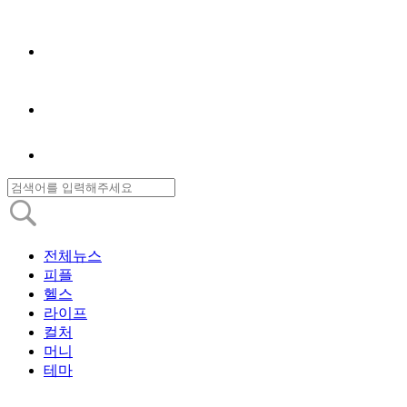
전체뉴스
피플
헬스
라이프
컬처
머니
테마