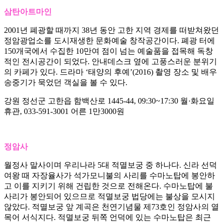
삼탄아트마인
2001년 폐광할 때까지 38년 동안 고한 지역 경제를 떠받쳐왔던
정암광업소를 도시재생한 문화예술 창작공간이다. 폐광 터에
150개국에서 수집한 10만여 점이 넘는 예술품을 접목해 독창
적인 전시공간이 되었다. 안내데스크 옆에 고풍스러운 분위기
의 카페가 있다. 드라마 ‘태양의 후예’(2016) 촬영 장소 및 배우
송중기가 묵었던 객실을 볼 수 있다.
강원 정선군 고한읍 함백산로 1445-44, 09:30~17:30 월·화요일
휴관, 033-591-3001 어른 1만3000원
정암사
월정사 말사이며 우리나라 5대 적멸보궁 중 하나다. 신라 선덕
여왕 때 자장율사가 석가모니불의 사리를 수마노탑에 봉안하
고 이를 지키기 위해 건립한 것으로 전해온다. 수마노탑에 불
사리가 봉안되어 있으므로 적멸보궁 법당에는 불상을 모시지
않았다. 적멸보궁 앞 계곡은 천연기념물 제73호인 정암사의 열
목어 서식지다. 적멸보궁 뒤쪽 언덕에 있는 수마노탑은 최근