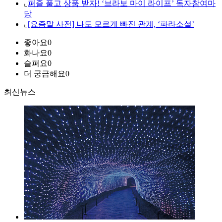
⌞
퍼즐 풀고 상품 받자! ‘브라보 마이 라이프’ 독자참여마
당
⌞
[요즘말 사전] 나도 모르게 빠진 관계, ‘파라소셜’
좋아요
0
화나요
0
슬퍼요
0
더 궁금해요
0
최신뉴스