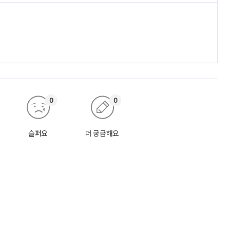
0
0
슬퍼요
더 궁금해요