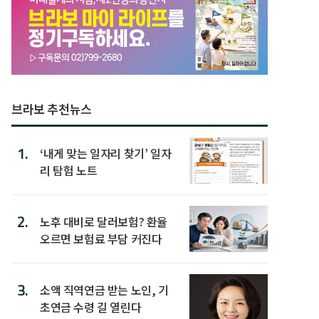
브라보 추천뉴스
1.
‘내게 맞는 일자리 찾기’ 일자
리 탐험 노트
2.
노후 대비로 달러보험? 환율
오르면 보험료 부담 커진다
3.
소액 직역연금 받는 노인, 기
초연금 수령 길 열린다