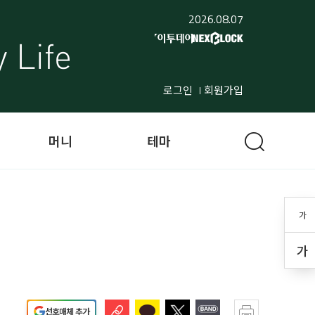
2026.08.07
로그인
회원가입
머니
테마
가
가
선호매체 추가