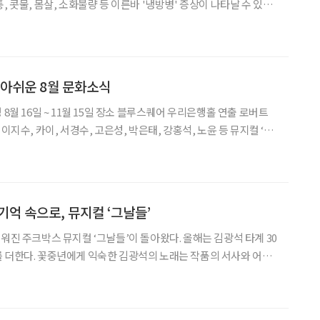
, 콧물, 몸살, 소화불량 등 이른바 '냉방병' 증상이 나타날 수 있습
 조절 능력이 떨어질 수 있어 냉방 환경을 더욱 세심하게 관리하는 것
. 질병관리청에 따르면 실내외 온도 차가 너무 크지 않도록
 아쉬운 8월 문화소식
수, 카이, 서경수, 고은성, 박은태, 강홍석, 노윤 등 뮤지컬 ‘엘
 엘리자벳의 삶을 바탕으로 황실의 화려함 뒤에 숨은 고독과 자유
죽음(Der Tod)’
기억 속으로, 뮤지컬 ‘그날들’
워진 주크박스 뮤지컬 ‘그날들’이 돌아왔다. 올해는 김광석 타계 30
 더한다. 꽃중년에게 익숙한 김광석의 노래는 작품의 서사와 어우
다. 잊고 지냈던 사랑과 우정, 그리고 꿈을 다시 꺼내보는 시간이
소개 일정 8월 23일까지 장소 디큐브 링크아