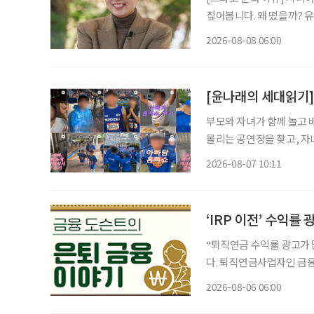
짚어봅니다. 왜 떴을까? 유방암 투병을 겪고 지난해 방송에 복귀한 개그우먼 박미선이 더욱
단단해진 모습으로 대중의 
2026-08-08 06:00
널에 출연한 그는 방송 활
부모와 자녀가 함께 놀고 
몰리는 공연장을 찾고, 자
을 돌린다. 세대의 취향이 완전히 같아진 것은 아니지만 무엇이 젊은 취향이고 무엇이 나이 든
2026-08-07 10:11
사람의 취향인지 가르던 구
‘IRP 이전’ 수익률
“퇴직연금 수익률 광고가 많이 보이는데
다. 퇴직연금사업자인 금융
드), 비대면 가입 혜택 
2026-08-06 06:00
건 옮기는 것만이 정답은 