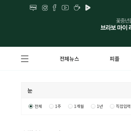
전체뉴스
피플
전체
1주
1개월
1년
직접입력