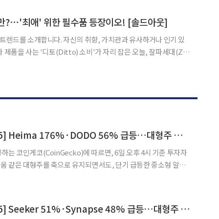
 “처음 등교 하는 날 저와 아들이 얼마나 긴장하고 걱정했는지 모
만?⋯'최애' 위한 필수품 등장이오! [솔드아웃]
 트렌드를 소개합니다. 자신의 취향, 가치관과 유사하거나 인기 있
 제품을 사는 '디토(Ditto) 소비'가 자리 잡은 오늘, 잘파세대(Z세
 곳은 어디일까요? 아이돌 콘서트 시작을 기다리는
에 띄는 게 있습니다. 공연이 시작되기도 전부터 무
[인기 검색 코인 톱15] Heima 176%·DODO 56% 급등…대형주 속 고변동 알트 부각
는 코인게코(CoinGecko)에 따르면, 6일 오후 4시 기준 투자자
움 같은 대형주를 축으로 유지되면서도, 단기 급등한 중소형 알트
 확산하는 모습이다. 검색 상위권에서는 비트코인과
다. 비트코인은 6만4764달러로 0.86% 올랐고 시가총액은
[인기 검색 코인 톱15] Seeker 51%·Synapse 48% 급등…대형주 속 중소형 알트 부각