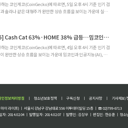
는 코인게코(CoinGecko)에 따르면, 5일 오후 4시 기준 인기 검
과 솔라나 같은 대형주가 완만한 상승 흐름을 보이는 가운데 실물
 플랫폼, 크로스체인 인프라 관련 종목으로 투자자 관심이 분산됐다.
인하는 기준 자산 역할을 하는 동시에, 가격 변동성이 큰
[인기 검색 코인 톱15] Cash Cat 63%·HOME 38% 급등…밈코인·신규 상장주에 관심 집중
는 코인게코(CoinGecko)에 따르면, 4일 오후 4시 기준 인기 검
 완만한 상승 흐름을 보이는 가운데 밈코인과 인공지능(AI), 디
트코인으로 투자자 관심이 분산되는 양상이 나타났다. 가장 두드
에 대한 추격성 관심이다. Cash Cat은 24시간
개인정보처리방침
ㅣ
청소년보호정책
ㅣ
구독신청
ㅣ
공지사항
ㅣ
기사제보/
이 라이프) ㅣ 서울시 강남구 강남대로 556 이투데이빌딩 15층 ㅣ ☎ 02)799-6713
 : 2014.02.04 ㅣ 발행일자 : 2014.02.07 ㅣ 발행인 : 김상우 ㅣ 편집인 : 한승훈 ㅣ