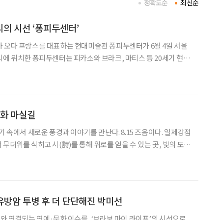
정확도순
최신순
의 시선 ‘퐁피두센터’
 오다 프랑스를 대표하는 현대미술관 퐁피두센터가 6월 4일 서울
리에 위치한 퐁피두센터는 피카소와 브라크, 마티스 등 20세기 현대
품을 소장한 세계적인 미술관이자 복합문화공간이다. 마침 파리 본
 들어가면서 이제 파리까지 가지 않아도 주요 소장품을 서울 도심
문화 마실길
기 속에서 새로운 풍경과 이야기를 만난다. 8.15 즈음이다. 일제강점
무더위를 식히고 시(詩)를 통해 위로를 얻을 수 있는 곳, 빛의 도시
원하는 목적형 경험을 추구한다. 사회조
 유방암 투병 후 더 단단해진 박미선
어와 연결되는 연예·문화 이슈를, ‘브라보 마이 라이프’의 시선으로