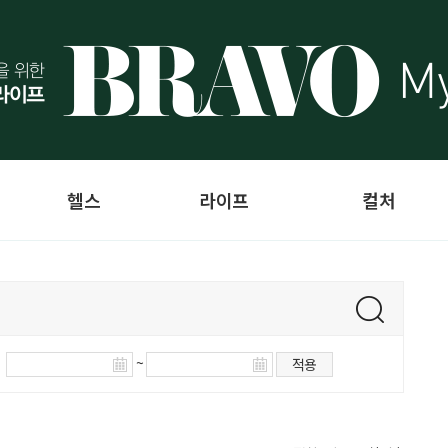
헬스
라이프
컬처
~
적용