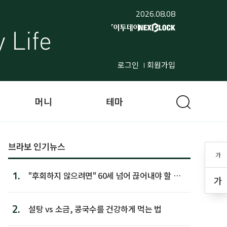
2026.08.08
로그인
회원가입
머니
테마
브라보 인기뉴스
가
1.
"후회하지 않으려면" 60세 넘어 끊어내야 할 사
가
람 1위
2.
설탕 vs 소금, 콩국수를 건강하게 먹는 법