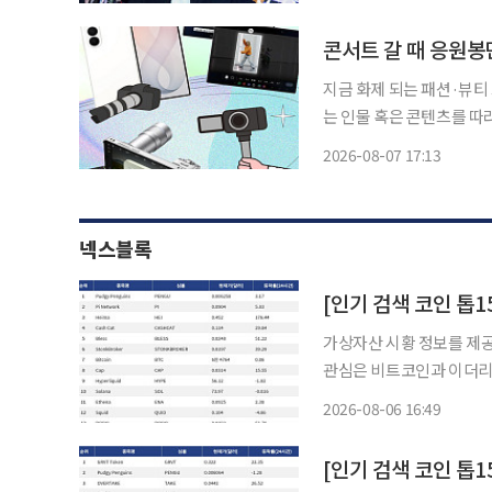
고 전했다. A씨는
콘서트 갈 때 응원봉
지금 화제 되는 패션·뷰티
는 인물 혹은 콘텐츠를 따라
대와 알파세대의 합성어)의 눈길이 쏠린
2026-08-07 17:13
공연장. 응원봉만큼이나 눈
넥스블록
가상자산 시황 정보를 제공하
관심은 비트코인과 이더리
코인과 커뮤니티 기반 자산으로 빠르게
2026-08-06 16:49
이더리움이 함께 눈에 띄었