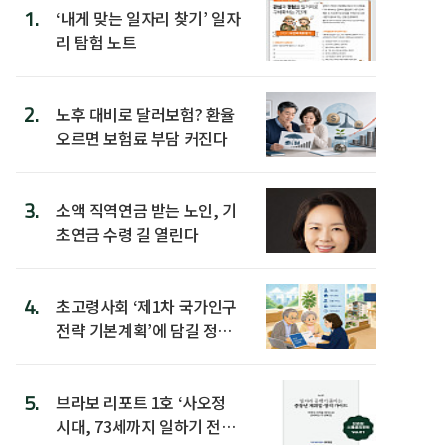
1.
‘내게 맞는 일자리 찾기’ 일자
리 탐험 노트
2.
노후 대비로 달러보험? 환율
오르면 보험료 부담 커진다
3.
소액 직역연금 받는 노인, 기
초연금 수령 길 열린다
4.
초고령사회 ‘제1차 국가인구
전략 기본계획’에 담길 정책
은
5.
브라보 리포트 1호 ‘사오정
시대, 73세까지 일하기 전략’