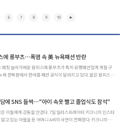
6
7
8
9
10
스에 롱부츠⋯폭염 속 美 뉴욕패션 반란
츠 매칭 늘어가벼운 원피스에 롱부츠가 특히 유행패션업계 계절 구
여름 샌들 대신 묵직한 부츠를 신는 젊은 층이 늘고 있는 것. 발목을
 올라오는 롱부츠까지 손쉽게 찾아볼 수 있다. “겨울 신
▶
미담에 SNS 들썩⋯"아이 속옷 빨고 졸업식도 참석"
을 안겼다. 7일 일러스트레이터 키크니의 인스타
 있는 아들을 둔 어머니 A씨의 사연이 전해졌다. 키크니의 그
아들이 근육병으로 인해 초등학교 4학년 때부터 휠체어를 타게 됐다