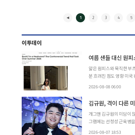
1
2
3
4
5
이투데이
여름 샌들 대신 원피
얇은 원피스와 묵직한 부
분 흐려진 점도 영향 미국 뉴욕 한복판에서 한여름 패션 공식이 달라지고 있다. 얇은 원피스와
짧은 반바지 아래, 가벼운 
2026-08-08 06:00
덮는 앵클부츠부터 무릎까지
◀
김규원, 격이 다른 
개그맨 김규원의 미담이 많은 이들에게 감동
그램에는 선청성 근육병을 앓고
림을 통해 A씨는 자신의 
2026-08-07 18:53