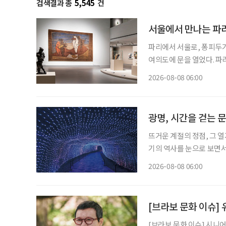
검색결과 총
5,545
건
서울에서 만나는 파리
파리에서 서울로, 퐁피두가
여의도에 문을 열었다. 파
미술을 이끈 거장들의 작
2026-08-08 06:00
관이 대대적인 보수공사에
에
광명, 시간을 걷는 
뜨거운 계절의 정점, 그 열
기의 역사를 눈으로 보면서 
광명시다. 요즘 여가 활동이나 휴식의 트렌드가 세대별로 달라졌다. 그저 어딘가로 떠난다는
2026-08-08 06:00
식의 여행보다는 자신이 
[브라보 문화 이슈]
[브라보 문화 이슈] 시니