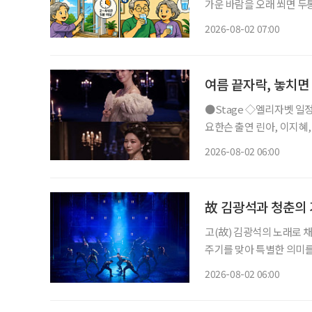
가운 바람을 오래 쐬면 두통
니다. 특히 시니어는 체온
2026-08-02 07:00
이 중요합니다
여름 끝자락, 놓치면
●Stage ◇엘리자벳 일정 8월 16일 ~ 11월 15일 장소 블루스퀘어 우리은행홀 연출 로버트
요한슨 출연 린아, 이지혜, 이지
리자벳’은 오스트리아 황후
2026-08-02 06:00
를 향한 갈망, 초월적 존재 ‘
故 김광석과 청춘의 
고(故) 김광석의 노래로 채
주기를 맞아 특별한 의미를
러져 청춘의 추억을 소환한
2026-08-02 06:00
될 것이다. ◇공연 