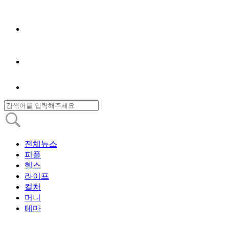
전체뉴스
피플
헬스
라이프
컬처
머니
테마