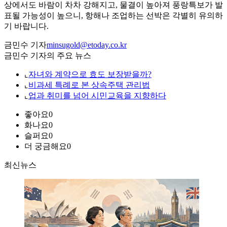
상에서도 바람이 차차 강해지고, 물결이 높아져 풍랑특보가 발
표될 가능성이 높으니, 항해나 조업하는 선박은 각별히 유의하
기 바랍니다.
금민수 기자
minsugold@etoday.co.kr
금민수 기자의 주요 뉴스
⌞
자녀와 계약으로 효도 보장받을까?
⌞
비과세 특례로 본 상속주택 관리법
⌞
업과 취미를 넘어 시민교육을 지향하다
좋아요
0
화나요
0
슬퍼요
0
더 궁금해요
0
최신뉴스