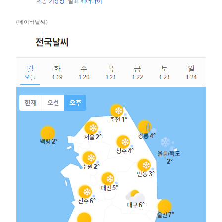
(네이버날씨)