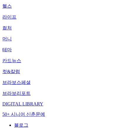
헬스
라이프
컬처
머니
테마
카드뉴스
컷&칼럼
브라보스페셜
브라보리포트
DIGITAL LIBRARY
50+ 시니어 신춘문예
블로그