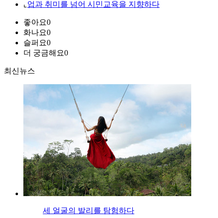
⌞
업과 취미를 넘어 시민교육을 지향하다
좋아요
0
화나요
0
슬퍼요
0
더 궁금해요
0
최신뉴스
세 얼굴의 발리를 탐험하다