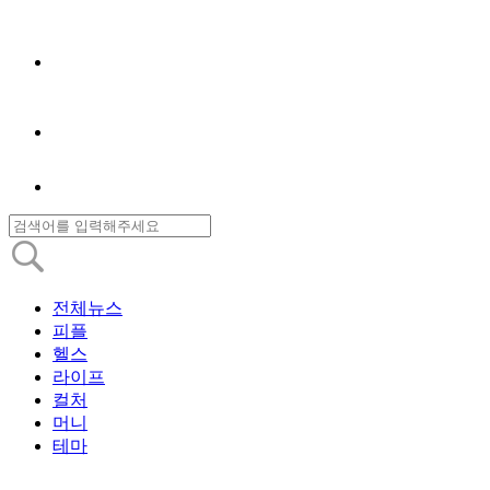
전체뉴스
피플
헬스
라이프
컬처
머니
테마