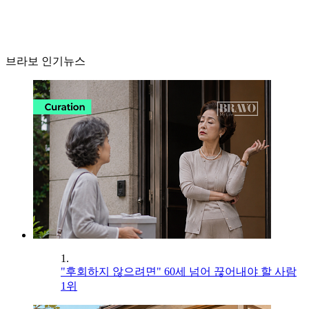
브라보 인기뉴스
1.
"후회하지 않으려면" 60세 넘어 끊어내야 할 사람
1위