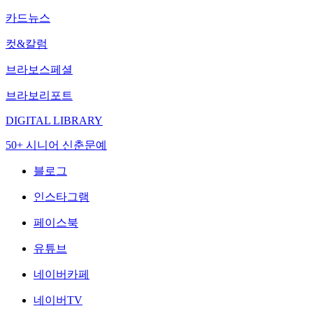
카드뉴스
컷&칼럼
브라보스페셜
브라보리포트
DIGITAL LIBRARY
50+ 시니어 신춘문예
블로그
인스타그램
페이스북
유튜브
네이버카페
네이버TV