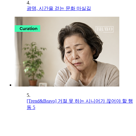
4.
광명, 시간을 걷는 문화 마실길
5.
[Trend&Bravo] 거절 못 하는 시니어가 끊어야 할 행
동 5