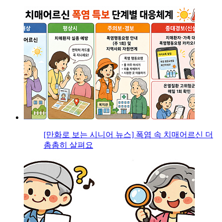
[만화로 보는 시니어 뉴스] 폭염 속 치매어르신 더
촘촘히 살펴요