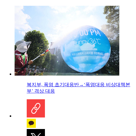
복지부, 폭염 초기대응반→‘폭염대응 비상대책본
부’ 격상 대응