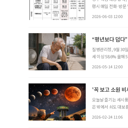
령시 매일 전화·방문
는 실내 활동으로 전환 지난해 역대 가장 더운 여름을 기록한 가운데 올해도 평년보다 더
2026-06-03 12:00
“평년보다 덥다”
질병관리청, 9월 30
세 이상 58.6% 올해 5~7
더울 것으로 예보되면서 고령
2026-05-14 12:00
르면 이달 15일부터 
'꼭 보고 소원 
오늘날 즐기는 세시풍습
은 밖에서 쇠도 대보름
는 정월대보름(3월 3
2026-02-24 11:06
원을 빌어볼 만하다.