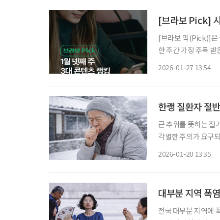
[브라보 Pick]
[브라보 픽(Pick)
한 주간 가장 주목 
라이프는 시시각각 변
2026-01-27 13:54
니다. 1월 넷째 
한랭 질환자 절반
큰 추위를 뜻하는 절
각별한 주의가 요구되
결과를 발표하며 고령층
2026-01-20 13:35
절기부터 2024~20
전국 대부분 지역에 