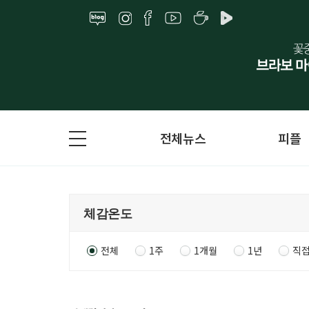
전체뉴스
피플
전체
1주
1개월
1년
직