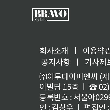
회사소개
ㅣ
이용약
공지사항
ㅣ
기사제
㈜이투데이피엔씨 (제호
이빌딩 15층 ㅣ ☎ 02)
등록번호 : 서울아02992
인 : 김상우 ㅣ 편집인