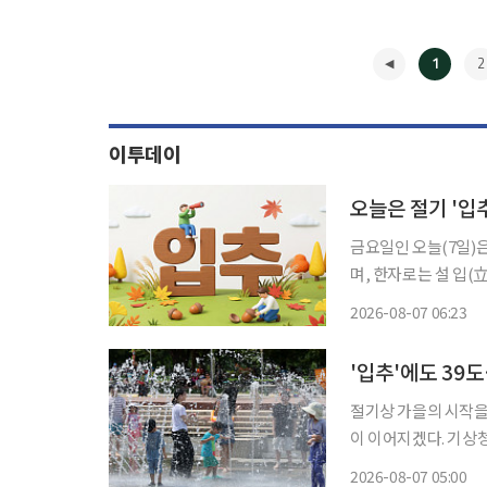
1
2
이투데이
오늘은 절기 '입추
금요일인 오늘(7일)은
며, 한자로는 설 입(立)
양의 황경이 135도에
2026-08-07 06:23
첫 절기이지만, 실제
◀
'입추'에도 39
절기상 가을의 시작을 
이 이어지겠다. 기상청에 따르면 이날 북태평양고기압의 영향으로 전국 대부분 지역의 기온
이 평년보다 높겠다. 
2026-08-07 05:00