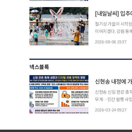
에 폭염특보가 발효된
[내일날씨] 입추
절기상 가을이 시작된
이어지겠다. 강원 동해안과
면 7일 아침 최저기온은
2026-08-06 19:37
넥스블록
신현송 내정에 
신현송 신임 한은 총
무게…민간 발행 사업
벌 경쟁력 우려도 신현송 국제결제은행(BIS) 통화경제국장이 신임 한국은행 총재로 내정되
2026-03-24 09:27
면서 향후 한국은행의