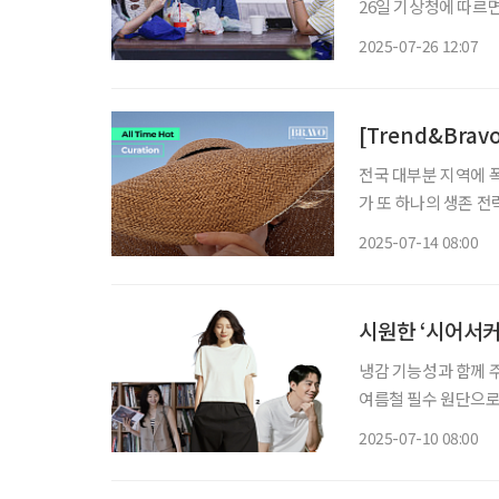
26일 기상청에 따르
도가 31~36도의 분포를 보이고 있다. 주요 지역의 일
2025-07-26 12:07
도 △김포 35.1도 △
[Trend&Bra
전국 대부분 지역에 
가 또 하나의 생존 전
도 차이가 일상 속 체
2025-07-14 08:00
자주 발생하는 만큼 옷
시원한 ‘시어서커
냉감 기능성과 함께 
여름철 필수 원단으로 꼽힌다. 임승희 인덕대학교 방송뷰티학과 교
처럼 땀을 흡수하지는
2025-07-10 08:00
동안 티셔츠와 셔츠 