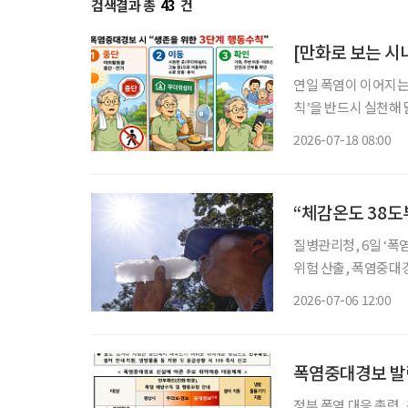
검색결과 총
43
건
[만화로 보는 시
연일 폭염이 이어지는
칙’을 반드시 실천해
경보 상황에서는 65
2026-07-18 08:00
가 필요
“체감온도 38도
질병관리청, 6일 ‘폭
위험 산출, 폭염중대경보 시 사망위험 1
이 급증한다는 연구 결과가 나왔다. 6일 질병관리청에 
2026-07-06 12:00
고·비사고 사망위험이 
폭염중대경보 발령
정부 폭염 대응 총력,