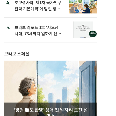
4.
초고령사회 ‘제1차 국가인구
전략 기본계획’에 담길 정책
은
5.
브라보 리포트 1호 ‘사오정
시대, 73세까지 일하기 전략’
발간
브라보 스페셜
‘경험 無도 환영’ 생애 첫 일자리 도전 설
명서