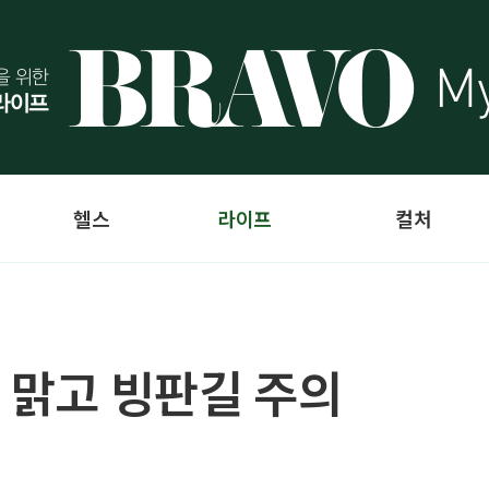
헬스
라이프
컬처
 맑고 빙판길 주의