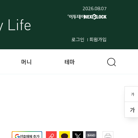
2026.08.07
로그인
회원가입
머니
테마
가
가
선호매체 추가