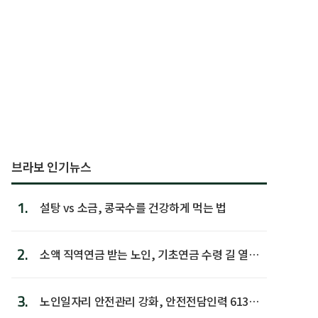
브라보 인기뉴스
1.
설탕 vs 소금, 콩국수를 건강하게 먹는 법
2.
소액 직역연금 받는 노인, 기초연금 수령 길 열린
다
3.
노인일자리 안전관리 강화, 안전전담인력 613명
첫 배치