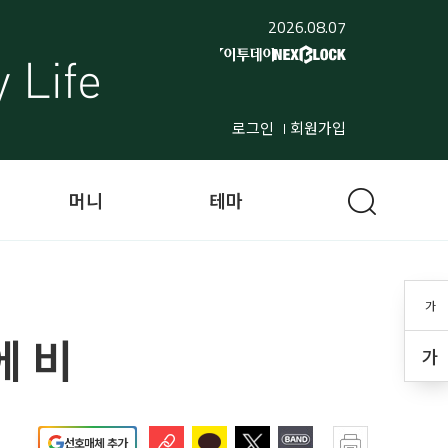
2026.08.07
로그인
회원가입
머니
테마
가
에 비
가
선호매체 추가