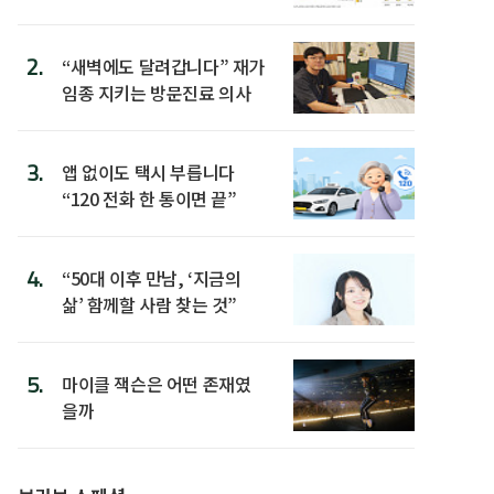
워”
2.
“새벽에도 달려갑니다” 재가
임종 지키는 방문진료 의사
3.
앱 없이도 택시 부릅니다
“120 전화 한 통이면 끝”
4.
“50대 이후 만남, ‘지금의
삶’ 함께할 사람 찾는 것”
5.
마이클 잭슨은 어떤 존재였
을까