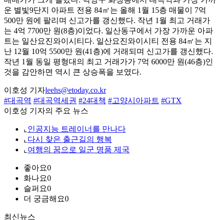
운 별빛9단지 아파트 전용 84㎡는 올해 1월 15층 매물이 7억
500만 원에 팔리며 신고가를 갱신했다. 작년 1월 최고 거래가
는 4억 7700만 원(8층)이었다. 일산동구에서 가장 가까운 아파
트는 일산요진와이시티다. 일산요진와이시티 전용 84㎡는 지
난 12월 10억 5500만 원(41층)에 거래되며 신고가를 갱신했다.
작년 1월 동일 평형대의 최고 거래가가 7억 6000만 원(46층)인
것을 감안하면 역시 큰 상승폭을 보였다.
이호성 기자
leehs@etoday.co.kr
#대곡역
#대곡역세권
#24대책
#고양시아파트
#GTX
이호성 기자의 주요 뉴스
⌞
인공지능 트레이너를 만나다
⌞
다시 찾은 출근길의 행복
⌞
여행의 꿈으로 일군 명품 제국
좋아요
0
화나요
0
슬퍼요
0
더 궁금해요
0
최신뉴스