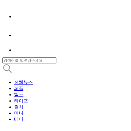
전체뉴스
피플
헬스
라이프
컬처
머니
테마