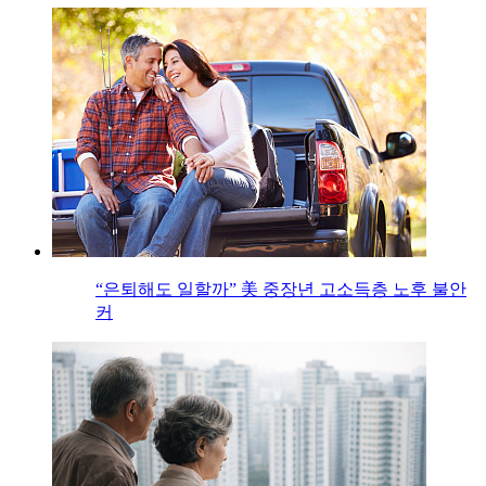
“은퇴해도 일할까” 美 중장년 고소득층 노후 불안
커