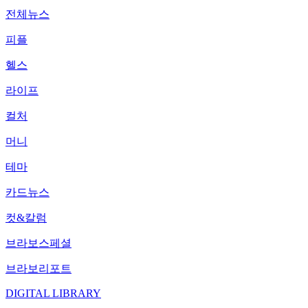
전체뉴스
피플
헬스
라이프
컬처
머니
테마
카드뉴스
컷&칼럼
브라보스페셜
브라보리포트
DIGITAL LIBRARY