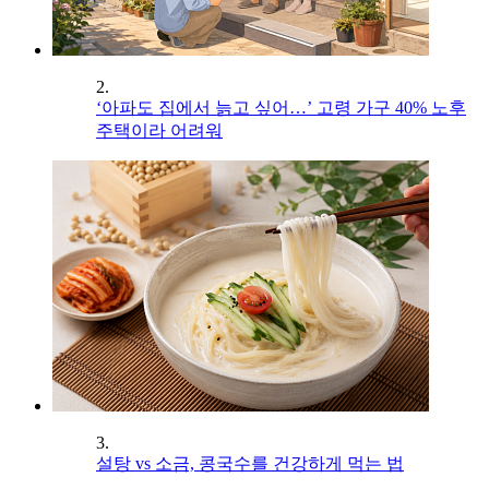
2.
‘아파도 집에서 늙고 싶어…’ 고령 가구 40% 노후
주택이라 어려워
3.
설탕 vs 소금, 콩국수를 건강하게 먹는 법