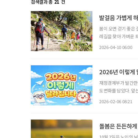
검색결과 총
21
건
발걸음 가볍게 하
봄이 오면 걷기 좋은 
레길을 찾아 가벼운 
싱’(Earthing)
2026-04-10 06:00
서도 자연을 즐길 수 
2026년 이렇게
재정경제부가 발간한 
도변화를 담았다. 앞선
서는 중장년과 시니어
2026-02-06 08:21
로 정리했다. 대중교통
돌봄은 든든하게
10월 2일은 노인의