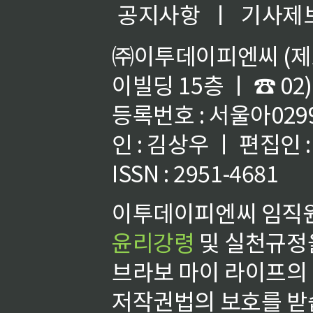
공지사항
ㅣ
기사제
㈜이투데이피엔씨 (제호
이빌딩 15층 ㅣ ☎ 02)
등록번호 : 서울아02992
인 : 김상우 ㅣ 편집인
ISSN : 2951-4681
이투데이피엔씨 임직원
윤리강령
및 실천규정을
브라보 마이 라이프의
저작권법의 보호를 받