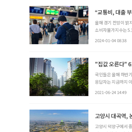
“교통비, 대출 
올해 경기 전망이 밝지
소비자물가지수는 5.1
(KDI)은 올해 경제
2024-01-04 08:38
1.9%와 유사한 1.
"집값 오른다" 
국민들은 올해 하반기
응답자는 지금까지 이뤄진 조사 중 가장 적었
국 715명을 대상으로
2021-06-24 14:49
고양시 대곡역, 
고양시 덕양구에서 중