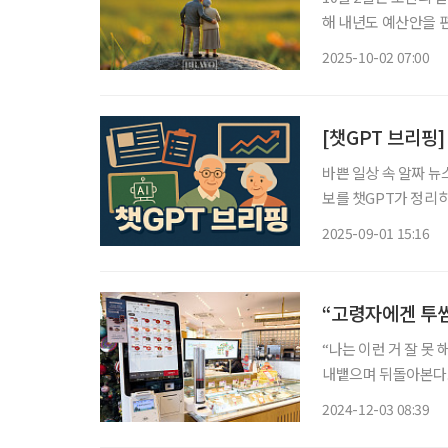
해 내년도 예산안을 
확대되는 노인복지 정책을 살펴봤다. 가장 큰 변화
2025-10-02 07:00
돌봄 정책이다. 내년 
[챗GPT 브리핑]
바쁜 일상 속 알짜 뉴
보를 챗GPT가 정리하고 편집국 
보다는 재고용” 한국경
2025-09-01 15:16
정년 60세 이후 고용
“고령자에겐 투
“나는 이런 거 잘 못
내뱉으며 뒤돌아본다.
순서를 기다리는 줄만 
2024-12-03 08:39
런 광경은 키오스크 