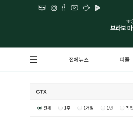
전체뉴스
피플
전체
1주
1개월
1년
직