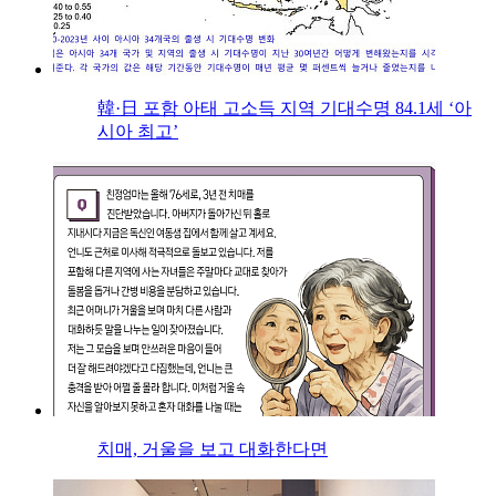
韓·日 포함 아태 고소득 지역 기대수명 84.1세 ‘아
시아 최고’
치매, 거울을 보고 대화한다면