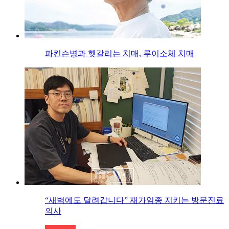
파킨슨병과 헷갈리는 치매, 루이소체 치매
“새벽에도 달려갑니다” 재가임종 지키는 방문진료
의사