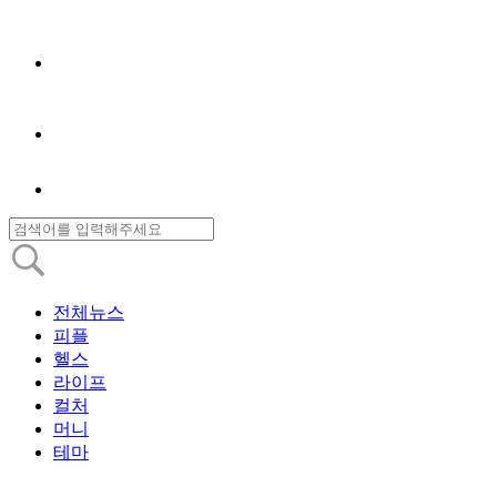
전체뉴스
피플
헬스
라이프
컬처
머니
테마