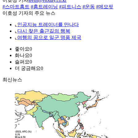
이호성 기자
leehs@etoday.co.kr
#스마트홈트
#홈트레이닝
#피트니스
#운동
#메모핏
이호성 기자의 주요 뉴스
⌞
인공지능 트레이너를 만나다
⌞
다시 찾은 출근길의 행복
⌞
여행의 꿈으로 일군 명품 제국
좋아요
0
화나요
0
슬퍼요
0
더 궁금해요
0
최신뉴스