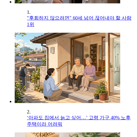
1.
"후회하지 않으려면" 60세 넘어 끊어내야 할 사람
1위
2.
‘아파도 집에서 늙고 싶어…’ 고령 가구 40% 노후
주택이라 어려워