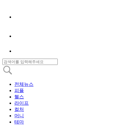
전체뉴스
피플
헬스
라이프
컬처
머니
테마