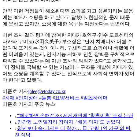
만약 이런 걱정들이 해소된다면 쇼핑을 가고 싶은가라는 물음
에는 86%가 쇼핑을 하고 싶다고 답했다. 현실적인 문제 때문
에 못하고 있지만, 쇼핑에 대한 욕구는 여전하다는 답변이다.
이번 조사 결과 평가에 참여한 치매개호연구·연수 도쿄센터의
나카타 쿠미코(永田久美子) 부소장은 “단지 치매니까 어쩔 수
없다며 포기하는 것이 아니라, 구체적으로 쇼핑이나 생활에 어
떤 어려움이 있는지, 인지기능 저하로 인한 장벽을 구체적으로
파악할 수 있었다는 데 이번 조사의 의의가 있다”고 평가하고,
“이 장벽을 극복할 수 있는 기술이나 구조를 개발해 치매가 있
어도 쇼핑을 계속할 수 있다는 인식으로의 사회적 변화가 있어
야 한다”고 말했다.
이준호 기자
jhlee@etoday.co.kr
#치매
#인지장애
#돌봄
#요양서비스
#알츠하이머
이준호 기자의 주요 뉴스
⌞
“해로하면 손해?” 8·3 세제개편에 ‘황혼이혼’ 조장 논란
⌞
민간형 노인일자리 참여자, ‘배움 의지’도 높았다
⌞
청년보다 술·디저트 더 찾아… 日 '고령 1인 가구'의 반
전 식탁