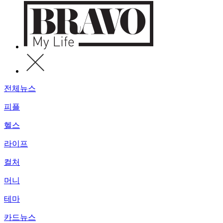
전체뉴스
피플
헬스
라이프
컬처
머니
테마
카드뉴스