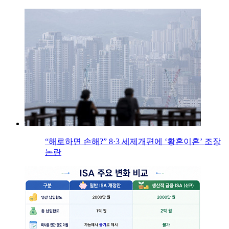
“해로하면 손해?” 8·3 세제개편에 ‘황혼이혼’ 조장
논란