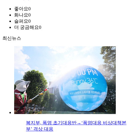
좋아요
0
화나요
0
슬퍼요
0
더 궁금해요
0
최신뉴스
복지부, 폭염 초기대응반→‘폭염대응 비상대책본
부’ 격상 대응