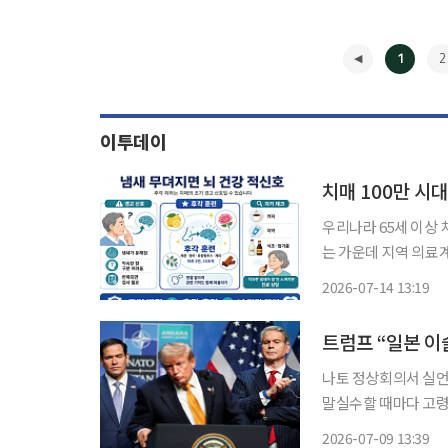
1
2
이투데이
우리나라 65세 이상 
는 가운데 지역 의료
다"는 조언이 나왔다. 부산 온병원 이비인후과 이일우 과장과 신경과 하상욱 과장은 14일 "후
2026-07-14 13:19
◀
트럼프 “일본 이
나토 정상회의서 실언
말실수할 때마다 고령
란을 자초했다. 8일(현지시간) 뉴스위크에 따르면 트럼프 대통령은 북대서양조약기구
2026-07-09 13:39