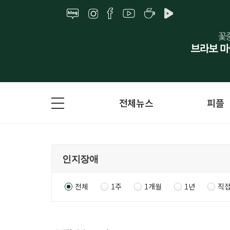
전체뉴스
피플
전체
1주
1개월
1년
직