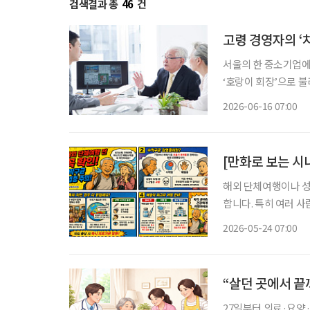
검색결과 총
46
건
고령 경영자의 ‘
서울의 한 중소기업에
‘호랑이 회장’으로 
고 있어서다. 시장에
2026-06-16 07:00
재까지 마친 업무를 
해외 단체여행이나 성
합니다. 특히 여러 
별한 주의가 필요합니다. 최근 질병관리청은 해외 단체생활이나 종교 행사 참석
2026-05-24 07:00
객들에게 ‘수막구균 
“살던 곳에서 끝
27일부터 의료·요양