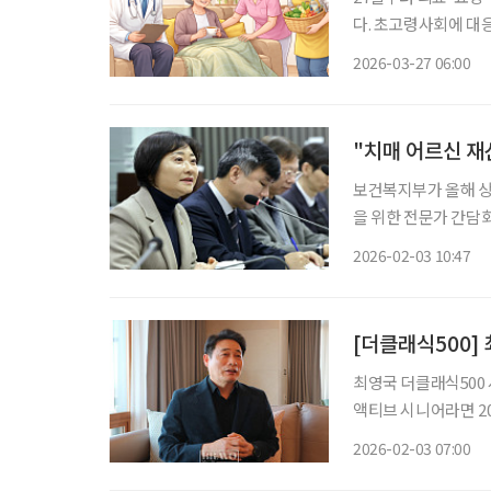
다. 초고령사회에 대
봄 체계가 첫발을 뗀 것이다. 이번 통합돌봄은 병원 치료, 장기요양, 
2026-03-27 06:00
로 운영되던 기존 방
"치매 어르신 재
보건복지부가 올해 
을 위한 전문가 간담회를 열었다. 치매안심재산관리지원서비
의 의사에 따라 공공
2026-02-03 10:47
등 일상생활에 필요한
의 재산
[더클래식500] 
최영국 더클래식500 
액티브 시니어라면 200% 누릴 것” “호텔식 주거 서비
비스를 접목해 제공하고 있습니다.” 최영국 더클래식50
2026-02-03 07:00
심 속 호텔식 주거 시