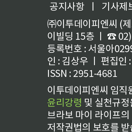
공지사항
ㅣ
기사제
㈜이투데이피엔씨 (제호
이빌딩 15층 ㅣ ☎ 02)
등록번호 : 서울아02992
인 : 김상우 ㅣ 편집인
ISSN : 2951-4681
이투데이피엔씨 임직원
윤리강령
및 실천규정을
브라보 마이 라이프의
저작권법의 보호를 받