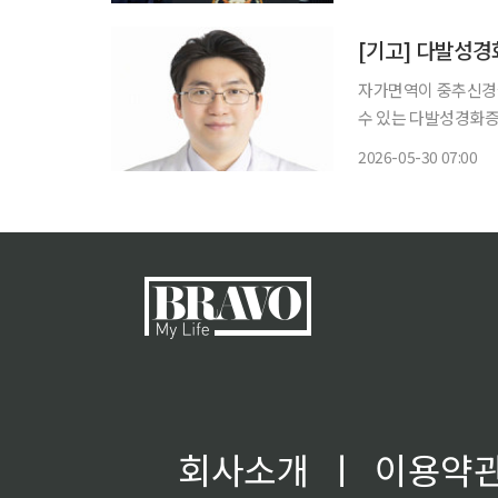
(NATO·나토) 정상회의에 
키 우크라
[기고] 다발성경
자가면역이 중추신경을
수 있는 다발성경화증은
증의 날’이다. 다발성경화증(Multiple Sclerosis, MS)은 우리 몸의 면역계가 중추신경계인
2026-05-30 07:00
뇌, 척수, 시신경을
회사소개
ㅣ
이용약