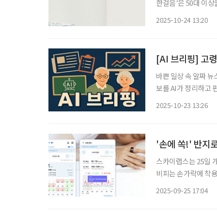
한걸음’은 50대 이상
을 대상으로 한다. 
2025-10-24 13:20
목표로 한
[AI 브리핑] 고
바쁜 일상 속 알짜 뉴
보를 AI가 정리하고 편집국 기자가
자발적 선택 증가 22
2025-10-23 13:26
로 통계 작성 이래 최
'손에 쏙!' 반지
스카이랩스는 25일 개
비피는 손가락에 착용
있다. 식품의약품안전처로부터 의료기기로 인증을 획득한 이 기기는 기존 커프를 팔에 착용
2025-09-25 17:04
하고 압력을 가하는 