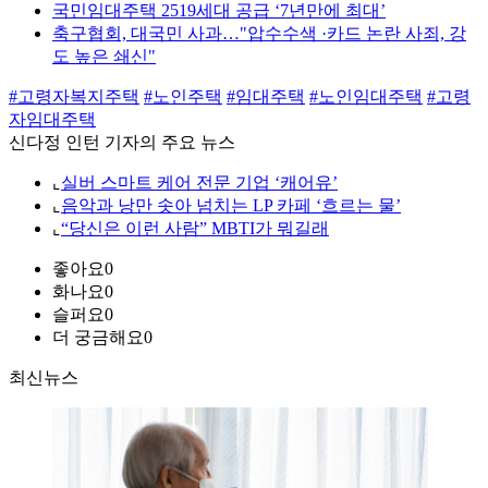
국민임대주택 2519세대 공급 ‘7년만에 최대’
축구협회, 대국민 사과…"압수수색 ·카드 논란 사죄, 강
도 높은 쇄신"
#고령자복지주택
#노인주택
#임대주택
#노인임대주택
#고령
자임대주택
신다정 인턴 기자의 주요 뉴스
⌞
실버 스마트 케어 전문 기업 ‘캐어유’
⌞
음악과 낭만 솟아 넘치는 LP 카페 ‘흐르는 물’
⌞
“당신은 이런 사람” MBTI가 뭐길래
좋아요
0
화나요
0
슬퍼요
0
더 궁금해요
0
최신뉴스