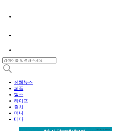
전체뉴스
피플
헬스
라이프
컬처
머니
테마