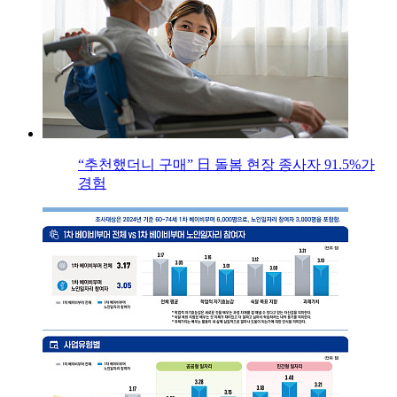
“추천했더니 구매” 日 돌봄 현장 종사자 91.5%가
경험