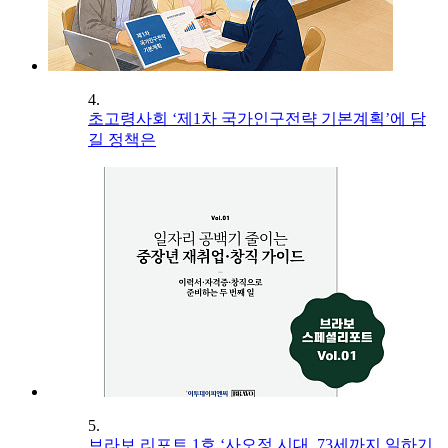
4.
초고령사회 ‘제1차 국가인구전략 기본계획’에 담
길 정책은
5.
브라보 리포트 1호 ‘사오정 시대, 73세까지 일하기