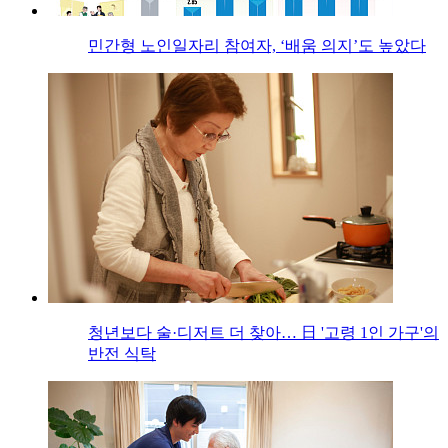
민간형 노인일자리 참여자, ‘배움 의지’도 높았다
청년보다 술·디저트 더 찾아… 日 '고령 1인 가구'의
반전 식탁