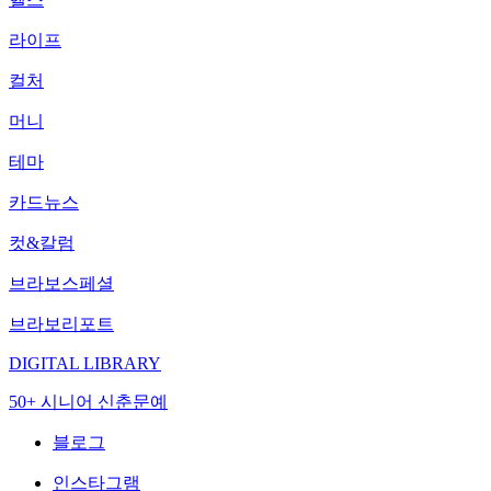
라이프
컬처
머니
테마
카드뉴스
컷&칼럼
브라보스페셜
브라보리포트
DIGITAL LIBRARY
50+ 시니어 신춘문예
블로그
인스타그램