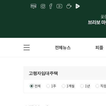
전체뉴스
피플
전체
1주
1개월
1년
직