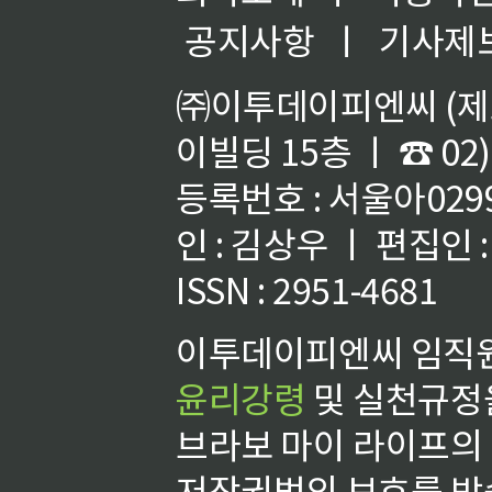
공지사항
ㅣ
기사제
㈜이투데이피엔씨 (제호
이빌딩 15층 ㅣ ☎ 02)
등록번호 : 서울아02992
인 : 김상우 ㅣ 편집인
ISSN : 2951-4681
이투데이피엔씨 임직원
윤리강령
및 실천규정을
브라보 마이 라이프의
저작권법의 보호를 받