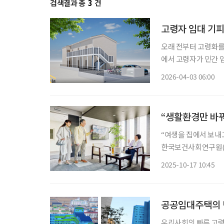
검색결과 총
3
건
고령자 임대 기피
오래 전부터 고령화를
에서 고령자가 민간 
만으로 입주를 꺼리는 분위기가 남아 있어서
2026-04-03 06:00
집을 구하기 어렵지 
“생활환경만 바꿔
“여생을 집에서 보내
한국보건사회연구원(보
생활 인식’ 보고서에 
2025-10-17 10:45
사 및 생활 편의 서
공공임대주택의 
우리사회의 빠른 고령