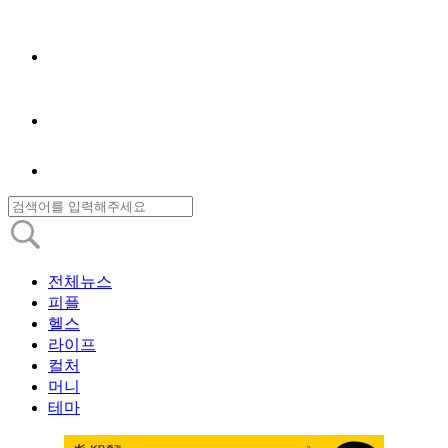
전체뉴스
피플
헬스
라이프
컬처
머니
테마