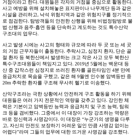
거점이라고 한다. 대원들은 각자의 거점을 중심으로 활동한다.
사고 예방을 위해 설치해놓은 표지판이나 나무계단 등과 같은
시설을 관리하고, 낙석 위험지역과 같은 위험지구를 정기적으
로 점검한다. 탐방객들의 안전한 산행을 위해 비법정탐방로 불
법 산행과 음주·흡연 등을 단속하고 계도하는 것도 특수산악
구조대의 업무다.
사고 발생 시에는 사고의 형태와 규모에 따라 두 곳 또는 세 곳
의 거점 근무자들이 출동한다. 추락사고, 심정지 환자, 단순 골
절 환자 등 북한산에서 발생하는 크고 작은 사고 모두 북한산
특수구조대원들이 책임지고 있다. 2019년 5월에는 백운대 등
산 중 갑작스런 심정지로 쓰러진 환자를 골든타임인 4분 만에
응급처치로 목숨을 구했고, 같은 해 9월엔 인수봉 암벽등반 중
20m 추락한 환자를 구조해 무사히 헬기로 이송했다.
산악구조라는 극한 상황에서 안전하게 구조 활동을 하기 위해
대원들은 여러 가지 전문적인 역량을 갖추고 있다. 강인한 체
력은 기본이고 암벽등반 능력과 응급처치 및 구조 능력, 팀워
크 등을 겸비했다. 그중에서 이 대장이 가장 강조하는 역량은
바로 정신력과 사명감이다. 이 대장은 “누군가의 생명을 다루
고, 자신의 안전도 보장하기 어려운 일인 만큼 사명감 없이는
어렵다”라며 그들의 업무에 대한 뜨거운 사명감을 강조했다.