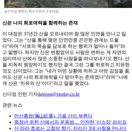
▲이치상 북한산 특수구조대 구조대장
산은 나의 희로애락을 함께하는 존재
이 대장은 37년간 산을 오르내리며 참 많은 인연을 만나고 잃
었다. 그는 “산을 통해 맺은 인연만큼 끈끈한 관계는 드물
다”라며 “서로의 목숨을 담보로 하는 행위가 얼마나 될까”라
고 말했다. 하지만 산은 변함없어도 사람은 변하는 게 자연의
섭리여서 산에서 많은 소중한 사람들을 떠나보내기도 했다. 산
을 지독히 원망하기도 했지만 결국 그런 그를 위로하고 치유한
것도 산이었다. 그는 “내가 어떤 상황에 처하고 어떤 감정을 품
어도 산은 나의 희로애락을 다 받아주는 존재였다”라며 “나에
게 산은 ‘치유의 산’이다”라고 말을 맺었다.
신다정 인턴 기자
dajeong@etoday.co.kr
관련 뉴스
만산홍엽(滿山紅葉), 가을 산이 부른다
중장년 위한 산에서의 운동법… 안전한 '산스장' 라이프
산 따라 흐르는 고찰의 향기, 지리산 3대 사찰을 만나다