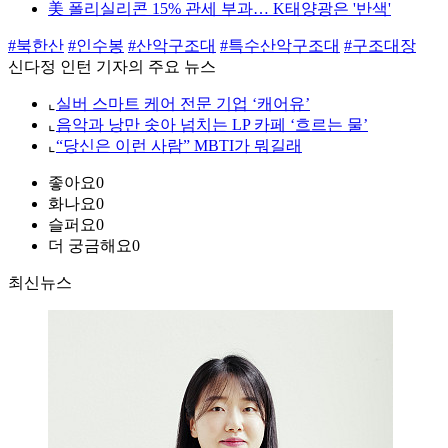
美 폴리실리콘 15% 관세 부과… K태양광은 '반색'
#북한산
#인수봉
#산악구조대
#특수산악구조대
#구조대장
신다정 인턴 기자의 주요 뉴스
⌞
실버 스마트 케어 전문 기업 ‘캐어유’
⌞
음악과 낭만 솟아 넘치는 LP 카페 ‘흐르는 물’
⌞
“당신은 이런 사람” MBTI가 뭐길래
좋아요
0
화나요
0
슬퍼요
0
더 궁금해요
0
최신뉴스