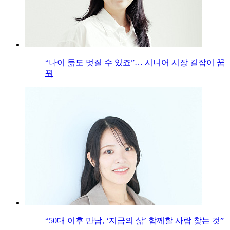
“나이 듦도 멋질 수 있죠”… 시니어 시장 길잡이 꿈
꿔
“50대 이후 만남, ‘지금의 삶’ 함께할 사람 찾는 것”