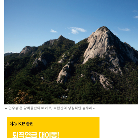
▲'인수봉'은 암벽등반의 메카로, 북한산의 상징적인 봉우리다.