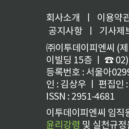
회사소개
ㅣ
이용약
공지사항
ㅣ
기사제
㈜이투데이피엔씨 (제호
이빌딩 15층 ㅣ ☎ 02)
등록번호 : 서울아02992
인 : 김상우 ㅣ 편집인
ISSN : 2951-4681
이투데이피엔씨 임직원
윤리강령
및 실천규정을