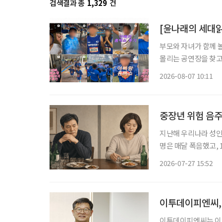
검색결과 총
1,329
건
부모와 자녀가 함께 
몰리는 공연장을 찾고
을 돌린다. 세대의 취향이 완전히 같아진 것은 아니지만 무엇이 젊은 취향이고 무엇이 나이 든
2026-08-07 10:11
사람의 취향인지 가르
중장년 위험 음주
지난해 우리나라 성인 1
명은 매달 폭음했고, 
연령대에서 감소했지만 여성은 30
2026-07-27 15:52
강조사’ 자료를 바탕
이투데이피엔씨,
이투데이피엔씨는 이