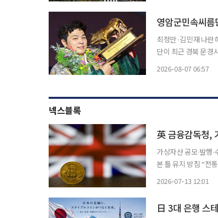
시 신속한 개발과 배
영암군민속씨름단,
최정만·김민재 나란히 장
단이 최근 경북 문
사를 석권하며 통산 111번째 우승을 달성했
2026-08-07 06:57
번째 장사 타이틀을 
이틀
넥스블록
英 금융감독청, 
가상자산 공모∙발행∙수
본 틀 유지 방침 “
거래소 영국 진출 움직임 영국 금융당국이 가상자산에 대한 규제를 완화하면서
2026-07-13 12:01
日 3대 은행 스