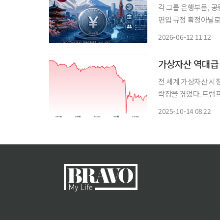
각 그룹 은행부문, 
편입 규정 확정아날로그→디지털 전환
행 계획을 공개하며 
2026-06-12 11:12
이 여전히 지배적인 나
가상자산 역대급 
전 세계 가상자산 시장
락장을 겪었다. 트럼
문가들은 "(장기적으로
2025-10-14 08:22
일 트레이딩뷰에 따르면