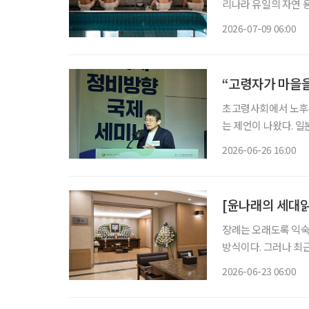
리나라 유일의 자연 
고 욕장을 찾은 어르
2026-07-09 06:00
와 셀럽, 전시가 모인
“고령자가 마을을
초고령사회에서 노후주
는 제언이 나왔다. 
바꾸며 돌봄과 일자리까지 
2026-06-26 16:00
도시재생·정비연구센
[윤나래의 세대읽
장례는 오래도록 익숙
방식이다. 그러나 최
지 않는 무빈소 장례,
2026-06-23 06:00