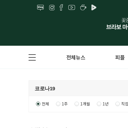
전체뉴스
피플
전체
1주
1개월
1년
직