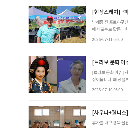
[현장스케치] “
박해종 전 프로야구선수,
에서 포수로 활동…한국
프 입문 “집에만 있었을 사람들이 경기장에 나와서 공을 치고, 웃으며 애기하는 게 무엇보다
2026-07-11 06:00
최고예요.” 
[브라보 문화 이
[브라보 문화 이슈] 
짚어봅니다. 왜 떴을까? 최근 박정숙 서울시여성가족재단 대표이사가 유튜브 채널 ‘조은주의
Q’에 출연하며 화제를
2026-07-10 06:00
깊은 인상을 남겼던 
[사우나+웰니스]
휴가를 내고 경북 울