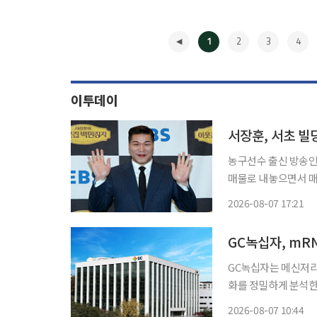
1
2
3
4
이투데이
서장훈, 서초 빌
농구선수 출신 방송인
매물로 내놓으면서 매각 
보 땅집고에 따르면 
2026-08-07 17:21
물로 등록됐다. 1986
◀
GC녹십자, mR
GC녹십자는 메신저리
화를 정밀하게 분석한
(Pharmaceutical Resea
2026-08-07 10:44