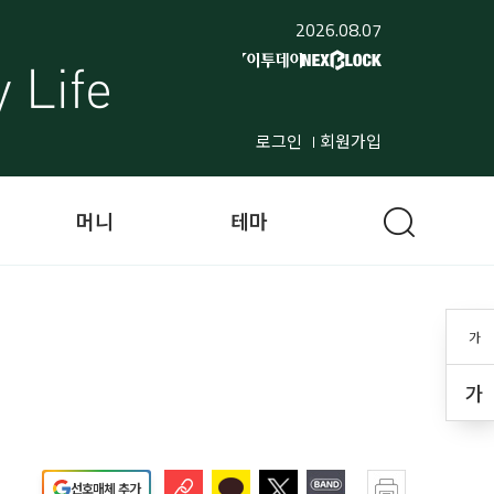
2026.08.07
로그인
회원가입
머니
테마
가
가
선호매체 추가