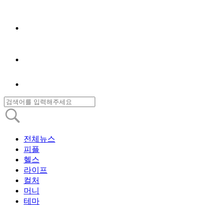
전체뉴스
피플
헬스
라이프
컬처
머니
테마