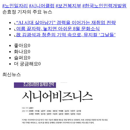
#노인일자리
#시니어클럽
#보건복지부
#한국노인인력개발원
손효정 기자의 주요 뉴스
⌞
“AI 시대 살아남기” 경력을 이어가는 재취업 전략
⌞
여름 끝자락, 놓치면 아쉬운 8월 문화소식
⌞
故 김광석과 청춘의 기억 속으로, 뮤지컬 ‘그날들’
좋아요
0
화나요
0
슬퍼요
0
더 궁금해요
0
최신뉴스