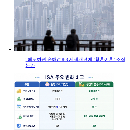
“해로하면 손해?” 8·3 세제개편에 ‘황혼이혼’ 조장
논란