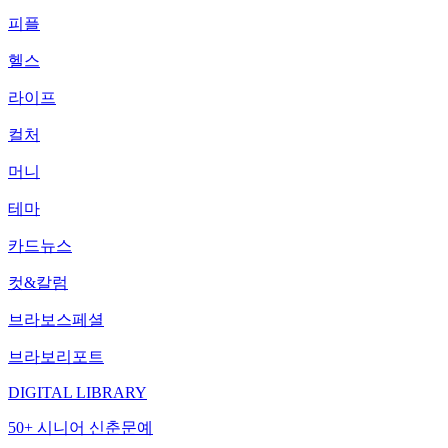
피플
헬스
라이프
컬처
머니
테마
카드뉴스
컷&칼럼
브라보스페셜
브라보리포트
DIGITAL LIBRARY
50+ 시니어 신춘문예