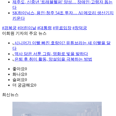
제주도, 신중년 '트래블헬퍼' 양성… 장애인·고령자 돕는
다
SK하이닉스, 용인·청주 54조 투자… AI 메모리 생산기지
키운다
#경복궁
#어린이날
#대통령
#무료입장
#창덕궁
이희원 기자의 주요 뉴스
⌞
시니어가 이빨 빠진 호랑이? 유튜브라는 새 이빨을 달
다
⌞
역사 담은 서툰 그림, 영화로 빛을 발하다
⌞
은퇴 후 취미 활동, 망설임을 극복하는 방법
좋아요
0
화나요
0
슬퍼요
0
더 궁금해요
0
최신뉴스