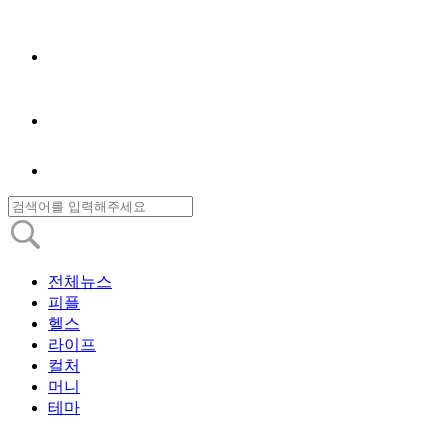
전체뉴스
피플
헬스
라이프
컬처
머니
테마