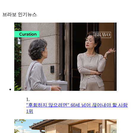
브라보 인기뉴스
1.
"후회하지 않으려면" 60세 넘어 끊어내야 할 사람
1위