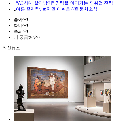
⌞
“AI 시대 살아남기” 경력을 이어가는 재취업 전략
⌞
여름 끝자락, 놓치면 아쉬운 8월 문화소식
좋아요
0
화나요
0
슬퍼요
0
더 궁금해요
0
최신뉴스