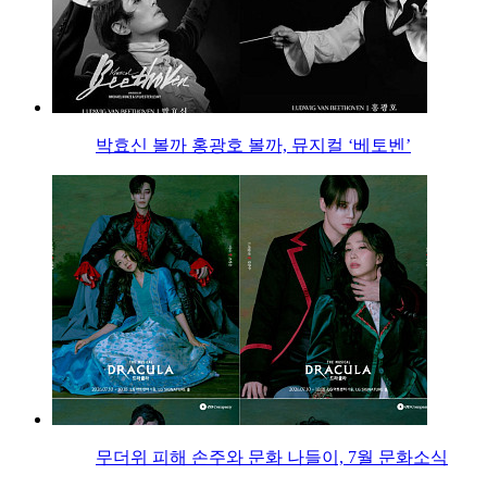
박효신 볼까 홍광호 볼까, 뮤지컬 ‘베토벤’
무더위 피해 손주와 문화 나들이, 7월 문화소식