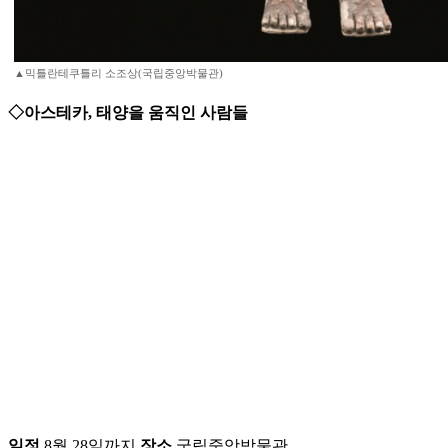
▲믹틀란테쿠틀리 소조상(국립중앙박물관)
◇아스테카, 태양을 움직인 사람들
일정
8월 28일까지
장소
국립중앙박물관