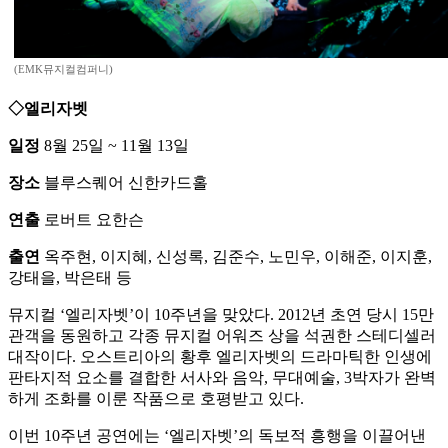
(EMK뮤지컬컴퍼니)
◇엘리자벳
일정
8월 25일 ~ 11월 13일
장소
블루스퀘어 신한카드홀
연출
로버트 요한슨
출연
옥주현, 이지혜, 신성록, 김준수, 노민우, 이해준, 이지훈,
강태을, 박은태 등
뮤지컬 ‘엘리자벳’이 10주년을 맞았다. 2012년 초연 당시 15만
관객을 동원하고 각종 뮤지컬 어워즈 상을 석권한 스테디셀러
대작이다. 오스트리아의 황후 엘리자벳의 드라마틱한 인생에
판타지적 요소를 결합한 서사와 음악, 무대예술, 3박자가 완벽
하게 조화를 이룬 작품으로 호평받고 있다.
이번 10주년 공연에는 ‘엘리자벳’의 독보적 흥행을 이끌어낸