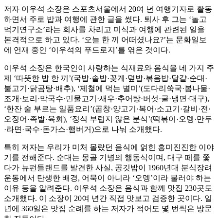
저자 이우석 소장은 스포츠서울에서 20여 년 여행기자로 활동
하면서 주로 밥과 여행에 관한 글을 썼다. 퇴사 후 그는 ‘놀고
먹기연구소’라는 회사를 차리고 미식과 여행에 관련된 일을
본격적으로 하고 있다. ‘오늘 한 끼 어떠셨나요?’는 문화일보
에 연재 중인 ‘이우석의 푸드로지’를 엮은 것이다.
이우석 소장은 한국인이 사랑하는 식재료와 음식을 네 가지 주
제 ‘따뜻한 밥 한 끼’(국밥·솥밥·꽃게·덮밥·볶음밥·달걀·순대·
불고기·닭곰탕·배추), ‘제철에 먹는 별미’(도다리쑥국·봄나물·
조개·보리·막국수·민물고기·새우·추어탕·버섯·굴·냉면·대구),
‘한잔 술 부르는 일품요리’(곱창·양고기·복어·소고기·갈비·전·
오징어·족발·육회), ‘정식 부럽지 않은 분식’(떡볶이·오뎅·만두
·라면·국수·돈가스·햄버거)으로 나눠 소개했다.
특히 저자는 우리가 미처 몰랐던 음식에 얽힌 흥미진진한 이야
기를 전해준다. 순대는 몽골 기병의 행동식이며, 대구 떼를 쫓
다가 뉴펀들랜드를 발견한 사실, 공깃밥이 1960년대 분식장려
운동에서 탄생한 배경, 어묵이 아니라 ‘오뎅’이라 불러야 하는
이유 등을 알려준다. 이우석 소장은 음식과 함께 맛집 230곳도
소개했다. 이 소장이 20여 년간 직접 맛보고 검증한 곳이다. 일
년에 360일은 맛집 순례를 하는 저자가 적어도 몇 번씩은 방문