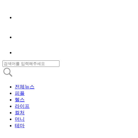
전체뉴스
피플
헬스
라이프
컬처
머니
테마