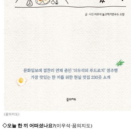
(꿈의지도)
◇오늘 한 끼 어떠셨나요?
(이우석·꿈의지도)