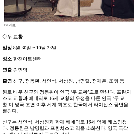
(에이콤)
◇두 교황
일정
8월 30일 ~ 10월 23일
장소
한전아트센터
연출
김민영
출연
신구, 정동환, 서인석, 서상원, 남명렬, 정재은, 조휘 등
원로 배우 신구와 정동환이 연극 ‘두 교황’으로 만난다. 프란치
스코 교황과 베네딕토 16세 교황의 우정을 다룬 연극 ‘두 교
황’이 영국 초연 이후 세계 최초로 한국에서 라이선스 공연을
펼친다.
신구는 서인석, 서상원과 함께 베네딕토 16세 역에 캐스팅됐
다. 정동환은 남명렬과 프란치스코 역을 소화한다. 영국 극작