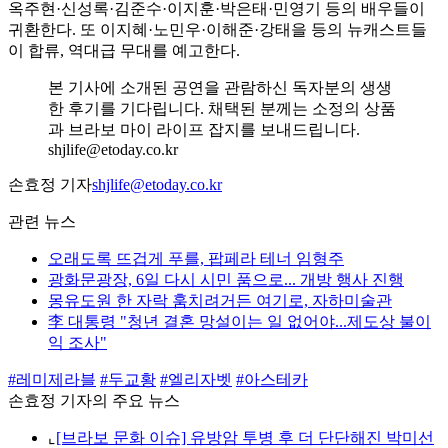
옥주현·신성록·김준수·이지훈·박은태·민영기 등의 배우들이
귀환한다. 또 이지혜·노민우·이해준·강태을 등의 뉴캐스트들
이 합류, 역대급 무대를 예고한다.
본 기사에 소개된 공연을 관람하신 독자분의 생생
한 후기를 기다립니다. 채택된 분께는 소정의 상품
과 브라보 마이 라이프 잡지를 보내드립니다.
shjlife@etoday.co.kr
손효정 기자
shjlife@etoday.co.kr
관련 뉴스
오래도록 뜨겁게 푸를, 팝페라 테너 임형주
광화문광장, 6일 다시 시민 품으로... 개방 행사 진행
몽유도원 한 자락 훔치려거든 여기로, 자하미술관
李 대통령 "청년 결혼 망설이는 일 없어야...제도상 불이
익 조사"
#레미제라블
#두교황
#엘리자벳
#아스테카
손효정 기자의 주요 뉴스
⌞
[브라보 문화 이슈] 유방암 투병 후 더 단단해진 박미선