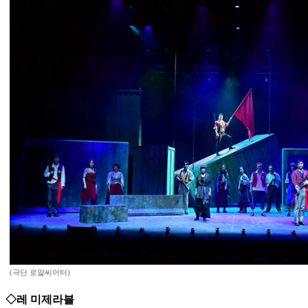
(극단 로얄씨어터)
◇레 미제라블