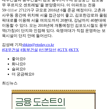
무 푸르지오 센트레빌’을 분양중이다. 이 아파트는 전용
59~111㎡ 2712가구 규모로 2016년 6월 준공 예정이다. 고촌과
사우동 중간에 위치해 서울 접근성이 좋고, 김포한강로와 올림
픽대로를 이용해 서울 여의도까지 20분대, 강남까지 40분대에
이동할 수 있다. 오는 2018년에 개통예정인 김포도시철도 풍무
역(가칭)이 단지와 인접해 있다. 숙명여대가 직접 운영하는 보
육시설이 단지 안에 들어선다.
김성배 기자
sbkim@etoday.co.kr
#대우건설
#동부건설
#신분당선
#GTX
#KTX
좋아요
0
화나요
0
슬퍼요
0
더 궁금해요
0
최신뉴스