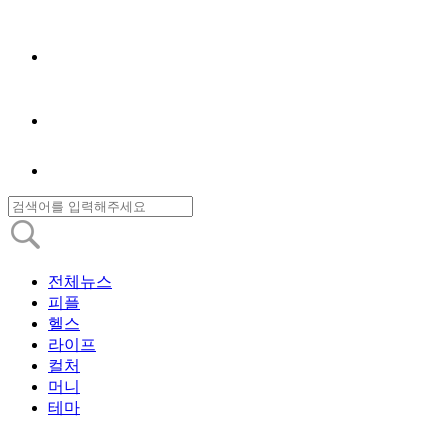
전체뉴스
피플
헬스
라이프
컬처
머니
테마