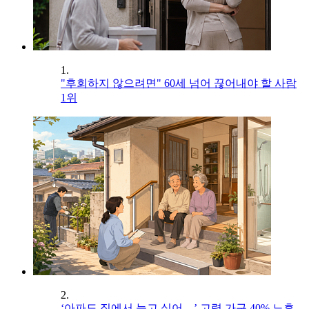
1.
"후회하지 않으려면" 60세 넘어 끊어내야 할 사람
1위
2.
‘아파도 집에서 늙고 싶어…’ 고령 가구 40% 노후