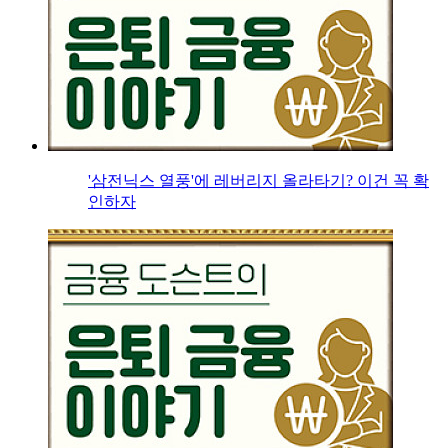
'삼전닉스 열풍'에 레버리지 올라타기? 이건 꼭 확
인하자