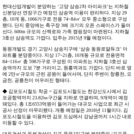
현대산업개발이 분양하는 ‘고양 삼송2차 아이파크’는 지하철
신분당선 연장구간 예정인 삼송역 이용이 편리하다. 지상 29
층, 10개 동, 1066가구로 전용 74~84㎡ 모두 중소형으로 구성
됐다. 단지 중앙에는 축구장 3배 크기의 오픈 스페이스가 들어
선다. 600m 규모의 산책로와 가족 캠핑장이 마련된다. 지하철
3호선 삼송역도 가깝다. 입주는 2015년 9월 예정이다.
동원개발도 경기 고양시 삼송지구에 ‘삼송 동원로얄듀크’ 아
파트를 분양중이다. 지상 17~21층, 10개동 규모로 전용면적
84~116㎡ 총 598가구로 구성된 이 아파트는 지하철 3호선 삼
송역까지 도보 7분 거리이고, 원흥역과도 가깝다. 단지 바로 옆
에 2만㎡규모의 근린 공원이 들어서며, 단지 주변이 창릉천, 오
금천, 공릉천이 어우러진 형태다.
◆ 김포도시철도 착공 = 김포도시철도는 한강신도시에서 김
포공항역까지 23.82㎞구간을 지하로 연결하며, 9개역이 예정
돼있다. 총 1조6553억원이 들어가는 대규모 사업으로 최근 시
공사 선정이 마무리됐다. 개통 예정일은 2018년 11월이다. 김
포도시철도을 이용하면 김포 도심에서 강남권까지 1시간 내로
이동할 수 있다.
대우건설과 동부건설이 김포 풍무2지구에 분양중인 ‘김포풍