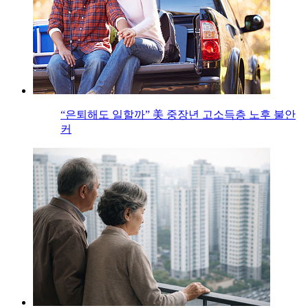
“은퇴해도 일할까” 美 중장년 고소득층 노후 불안
커