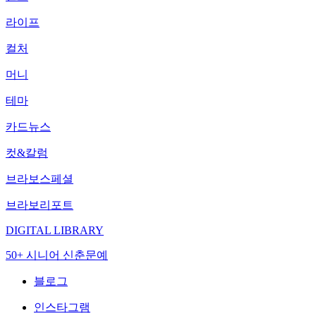
라이프
컬처
머니
테마
카드뉴스
컷&칼럼
브라보스페셜
브라보리포트
DIGITAL LIBRARY
50+ 시니어 신춘문예
블로그
인스타그램