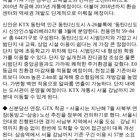
2010년 착공해 2015년 개통예정이다. 더불어 2018년까지 환승
센터와 역세권 개발도 단계적으로 이뤄질 예정이다.
신안은 KTX 동탄역 인근 동탄2신도시 A-26블록에 ‘동탄2신도
시 신안인스빌리베라2차’를 3월에 분양한다. 전용면적 59~84
㎡ 총 644가구로 구성된다. 동탄2신도시 시범단지와 가깝고 시
범단지 내 교육, 상업 시설 이용이 쉽다는 게 가장 큰 장점이다.
단지 앞에 초등학교가 위치해 있다. 시범단지 내 형성된 학원
가를 이용할 수 있다. 단지 앞 실개천과 잔디광장 조성은 물론
시범단지 중앙공원과도 가까워 쾌적한 주거환경을 갖췄다. E0
등급의 친환경 마감재를 적용할 예정이며, 천정고를 기존아파
트보다 10cm 높은 2.4m로 설계해 중소형임에도 개방감을 높였
다. 가변형 벽면 적용으로 알파룸 연출이 가능하다. 단지 내에
는 도서관이 운영될 예정이다. KTX 개통시 서울 강남까지 20
분대 이동할 수 있게 된다.
◆ 신분당선 연장, GTX 착공 = 서울시는 지난해 7월 서북부 연
장(동빙고~삼송) 노선 추진을 정부에 건의하기로 했다. 서울시
안대로 진행된다면 경기 서남부 지역에서 서울 도심ㆍ강남 지
역까지 환승 없이 한번에 도착할 수 있어 접근성이 대폭 개선
된다. 삼송역에서 서울 강남까지 기존 구간 이용 시 57분 소요