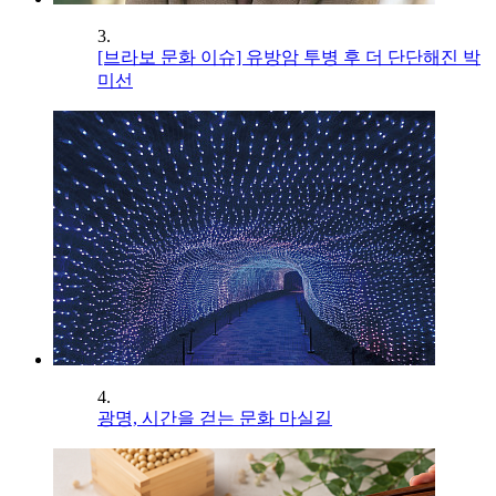
3.
[브라보 문화 이슈] 유방암 투병 후 더 단단해진 박
미선
4.
광명, 시간을 걷는 문화 마실길