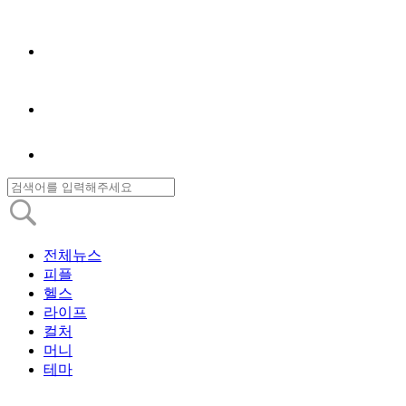
전체뉴스
피플
헬스
라이프
컬처
머니
테마