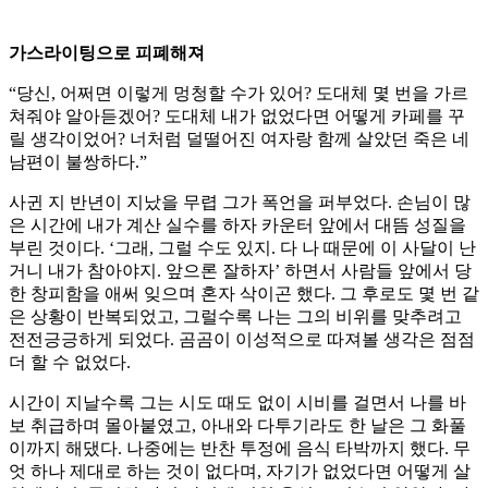
가스라이팅으로 피폐해져
“당신, 어쩌면 이렇게 멍청할 수가 있어? 도대체 몇 번을 가르
쳐줘야 알아듣겠어? 도대체 내가 없었다면 어떻게 카페를 꾸
릴 생각이었어? 너처럼 덜떨어진 여자랑 함께 살았던 죽은 네
남편이 불쌍하다.”
사귄 지 반년이 지났을 무렵 그가 폭언을 퍼부었다. 손님이 많
은 시간에 내가 계산 실수를 하자 카운터 앞에서 대뜸 성질을
부린 것이다. ‘그래, 그럴 수도 있지. 다 나 때문에 이 사달이 난
거니 내가 참아야지. 앞으론 잘하자’ 하면서 사람들 앞에서 당
한 창피함을 애써 잊으며 혼자 삭이곤 했다. 그 후로도 몇 번 같
은 상황이 반복되었고, 그럴수록 나는 그의 비위를 맞추려고
전전긍긍하게 되었다. 곰곰이 이성적으로 따져볼 생각은 점점
더 할 수 없었다.
시간이 지날수록 그는 시도 때도 없이 시비를 걸면서 나를 바
보 취급하며 몰아붙였고, 아내와 다투기라도 한 날은 그 화풀
이까지 해댔다. 나중에는 반찬 투정에 음식 타박까지 했다. 무
엇 하나 제대로 하는 것이 없다며, 자기가 없었다면 어떻게 살