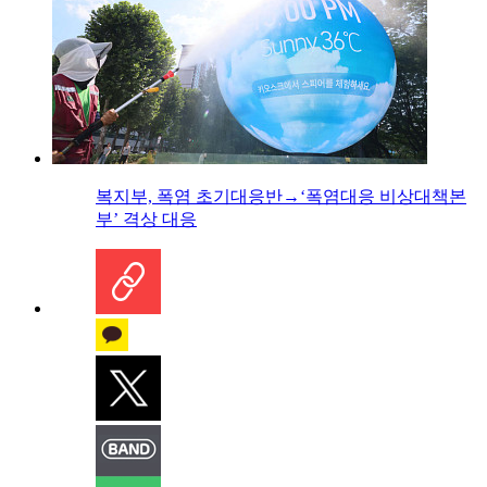
복지부, 폭염 초기대응반→‘폭염대응 비상대책본
부’ 격상 대응