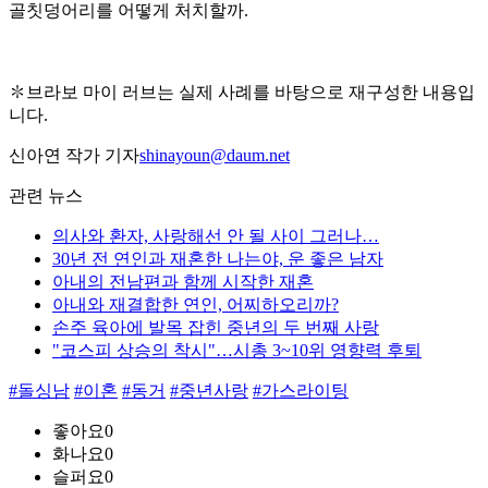
골칫덩어리를 어떻게 처치할까.
✽브라보 마이 러브는 실제 사례를 바탕으로 재구성한 내용입
니다.
신아연 작가 기자
shinayoun@daum.net
관련 뉴스
의사와 환자, 사랑해선 안 될 사이 그러나…
30년 전 연인과 재혼한 나는야, 운 좋은 남자
아내의 전남편과 함께 시작한 재혼
아내와 재결합한 연인, 어찌하오리까?
손주 육아에 발목 잡힌 중년의 두 번째 사랑
"코스피 상승의 착시"…시총 3~10위 영향력 후퇴
#돌싱남
#이혼
#동거
#중년사랑
#가스라이팅
좋아요
0
화나요
0
슬퍼요
0