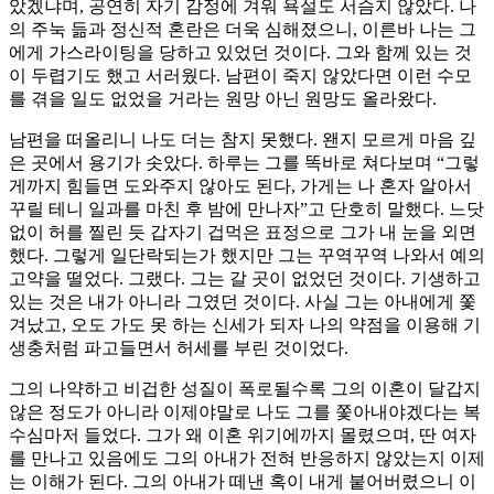
았겠냐며, 공연히 자기 감정에 겨워 욕설도 서슴지 않았다. 나
의 주눅 듦과 정신적 혼란은 더욱 심해졌으니, 이른바 나는 그
에게 가스라이팅을 당하고 있었던 것이다. 그와 함께 있는 것
이 두렵기도 했고 서러웠다. 남편이 죽지 않았다면 이런 수모
를 겪을 일도 없었을 거라는 원망 아닌 원망도 올라왔다.
남편을 떠올리니 나도 더는 참지 못했다. 왠지 모르게 마음 깊
은 곳에서 용기가 솟았다. 하루는 그를 똑바로 쳐다보며 “그렇
게까지 힘들면 도와주지 않아도 된다, 가게는 나 혼자 알아서
꾸릴 테니 일과를 마친 후 밤에 만나자”고 단호히 말했다. 느닷
없이 허를 찔린 듯 갑자기 겁먹은 표정으로 그가 내 눈을 외면
했다. 그렇게 일단락되는가 했지만 그는 꾸역꾸역 나와서 예의
고약을 떨었다. 그랬다. 그는 갈 곳이 없었던 것이다. 기생하고
있는 것은 내가 아니라 그였던 것이다. 사실 그는 아내에게 쫓
겨났고, 오도 가도 못 하는 신세가 되자 나의 약점을 이용해 기
생충처럼 파고들면서 허세를 부린 것이었다.
그의 나약하고 비겁한 성질이 폭로될수록 그의 이혼이 달갑지
않은 정도가 아니라 이제야말로 나도 그를 쫓아내야겠다는 복
수심마저 들었다. 그가 왜 이혼 위기에까지 몰렸으며, 딴 여자
를 만나고 있음에도 그의 아내가 전혀 반응하지 않았는지 이제
는 이해가 된다. 그의 아내가 떼낸 혹이 내게 붙어버렸으니 이