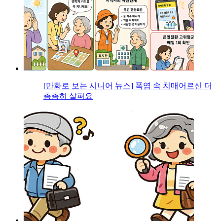
[만화로 보는 시니어 뉴스] 폭염 속 치매어르신 더
촘촘히 살펴요