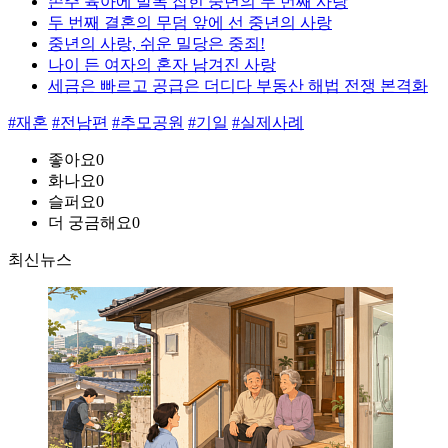
손주 육아에 발목 잡힌 중년의 두 번째 사랑
두 번째 결혼의 무덤 앞에 선 중년의 사랑
중년의 사랑, 쉬운 밀당은 중죄!
나이 든 여자의 혼자 남겨진 사랑
세금은 빠르고 공급은 더디다 부동산 해법 전쟁 본격화
#재혼
#전남편
#추모공원
#기일
#실제사례
좋아요
0
화나요
0
슬퍼요
0
더 궁금해요
0
최신뉴스