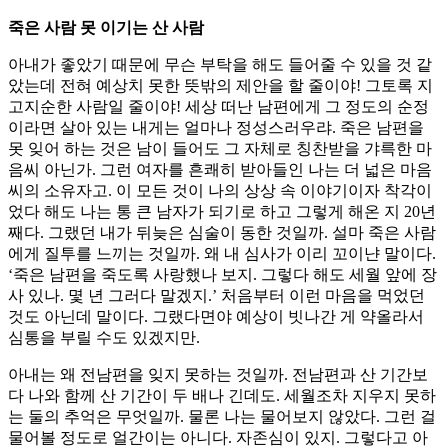
죽은 사람 못 이기는 산 사람
아내가 좋았기 때문에 무슨 부탁을 해도 들어줄 수 있을 것 같
았는데 전혀 예상치 못한 뜻밖의 제안을 할 줄이야! 그토록 지
고지순한 사람일 줄이야! 세상 떠난 남편에게 그 정도의 순정
이라면 살아 있는 내게는 얼마나 정성스러우랴. 죽은 남편을
못 잊어 하는 것은 남이 들어도 그 자체로 칭찬받을 갸륵한 마
음씨 아닌가. 그런 여자를 흔쾌히 받아들인 나는 더 넓은 마음
씨의 소유자고. 이 모든 것이 나의 상상 속 이야기이자 착각이
었다 해도 나는 통 큰 남자가 되기로 하고 그렇게 해온 지 20년
째다. 그랬던 내가 뒤늦은 심술이 동한 것일까. 설마 죽은 사람
에게 질투를 느끼는 것일까. 왜 내 심사가 이리 꼬이냔 말이다.
‘죽은 남편을 죽도록 사랑했나 보지. 그렇다 해도 세월 앞에 장
사 있나. 몇 년 그러다 말겠지.’ 처음부터 이런 마음을 먹었던
것도 아닌데 말이다. 그랬다면야 예상이 빗나간 게 약올라서
심통을 부릴 수도 있겠지만.
아내는 왜 전남편을 잊지 못하는 것일까. 전남편과 산 기간보
다 나와 함께 산 기간이 두 배나 긴데도. 세월조차 지우지 못하
는 둘의 추억은 무엇일까. 물론 나는 물어보지 않았다. 그런 걸
물어볼 정도로 얼간이는 아니다. 자존심이 있지. 그렇다고 아