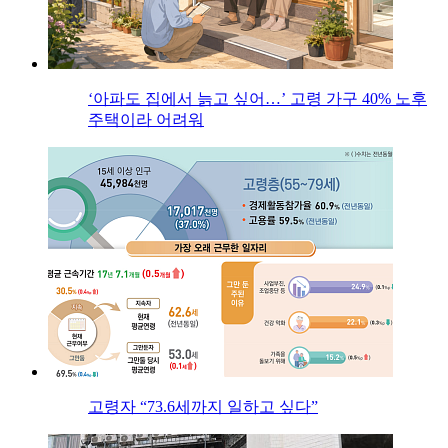
‘아파도 집에서 늙고 싶어…’ 고령 가구 40% 노후
주택이라 어려워
고령자 “73.6세까지 일하고 싶다”