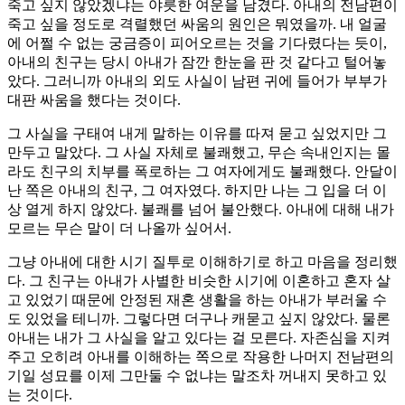
죽고 싶지 않았겠냐는 야릇한 여운을 남겼다. 아내의 전남편이
죽고 싶을 정도로 격렬했던 싸움의 원인은 뭐였을까. 내 얼굴
에 어쩔 수 없는 궁금증이 피어오르는 것을 기다렸다는 듯이,
아내의 친구는 당시 아내가 잠깐 한눈을 판 것 같다고 털어놓
았다. 그러니까 아내의 외도 사실이 남편 귀에 들어가 부부가
대판 싸움을 했다는 것이다.
그 사실을 구태여 내게 말하는 이유를 따져 묻고 싶었지만 그
만두고 말았다. 그 사실 자체로 불쾌했고, 무슨 속내인지는 몰
라도 친구의 치부를 폭로하는 그 여자에게도 불쾌했다. 안달이
난 쪽은 아내의 친구, 그 여자였다. 하지만 나는 그 입을 더 이
상 열게 하지 않았다. 불쾌를 넘어 불안했다. 아내에 대해 내가
모르는 무슨 말이 더 나올까 싶어서.
그냥 아내에 대한 시기 질투로 이해하기로 하고 마음을 정리했
다. 그 친구는 아내가 사별한 비슷한 시기에 이혼하고 혼자 살
고 있었기 때문에 안정된 재혼 생활을 하는 아내가 부러울 수
도 있었을 테니까. 그렇다면 더구나 캐묻고 싶지 않았다. 물론
아내는 내가 그 사실을 알고 있다는 걸 모른다. 자존심을 지켜
주고 오히려 아내를 이해하는 쪽으로 작용한 나머지 전남편의
기일 성묘를 이제 그만둘 수 없냐는 말조차 꺼내지 못하고 있
는 것이다.