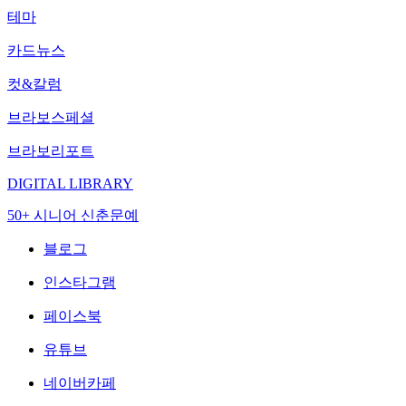
테마
카드뉴스
컷&칼럼
브라보스페셜
브라보리포트
DIGITAL LIBRARY
50+ 시니어 신춘문예
블로그
인스타그램
페이스북
유튜브
네이버카페