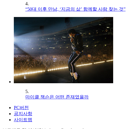
4.
“50대 이후 만남, ‘지금의 삶’ 함께할 사람 찾는 것”
5.
마이클 잭슨은 어떤 존재였을까
PC버전
공지사항
사이트맵