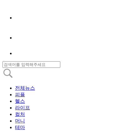
전체뉴스
피플
헬스
라이프
컬처
머니
테마