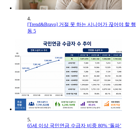
4.
[Trend&Bravo] 거절 못 하는 시니어가 끊어야 할 행
동 5
5.
65세 이상 국민연금 수급자 비중 80% ‘돌파’