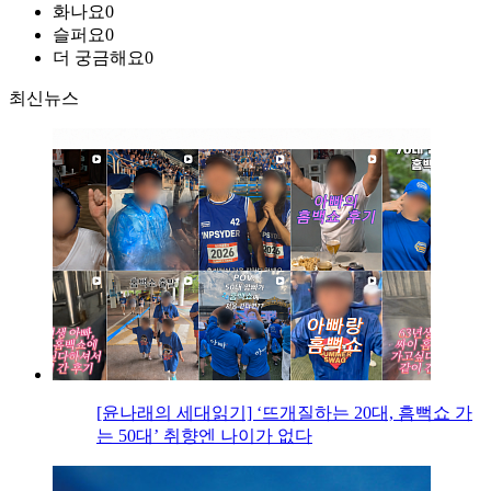
화나요
0
슬퍼요
0
더 궁금해요
0
최신뉴스
[윤나래의 세대읽기] ‘뜨개질하는 20대, 흠뻑쇼 가
는 50대’ 취향엔 나이가 없다