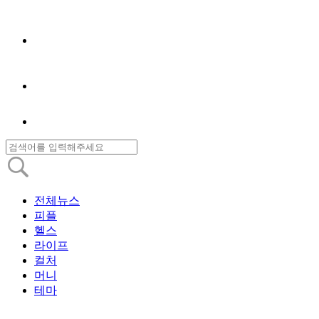
전체뉴스
피플
헬스
라이프
컬처
머니
테마