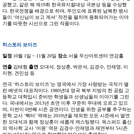
공했고, 같은 해 제19회 한국뮤지컬대상 극본상 등을 수상했
다. 한국전쟁을 배경으로 하며, 무인도에 표류된 남북한 병사
들이 ‘여신님이 보고 계셔’ 작전을 펼치며 융화되어가는 이야
기를 따뜻한 시선으로 그린 작품이다.
히스토리 보이즈
일정
10월 1일 ~ 11월 20일
장소
서울 두산아트센터 연강홀
연출
김태형
출연
오대석, 정상훈, 박은석, 김경수, 안재영, 이
지현, 견민성 등
연극 ‘히스토리 보이즈’는 영국에서 가장 사랑받는 극작가 앨
런 베넷의 대표작이다. 1980년대 영국 북부 지방의 한 공립 고
등학교 대학입시 준비반 학생들과 선생님들의 이야기를 그린
다. 국내에서는 2013년 초연 이후 꾸준히 무대에 오르고 있으
며, 이번이 6번째 시즌 공연이다. 인생을 위한 공부를 추구하는
문학 교사 ‘헥터’ 역에는 2019년을 제외한 모든 시즌에서 열연
한 오대석과 함께 정상훈이 새롭게 캐스팅됐다. 옥스퍼드 출신
의 역사학 교사 ‘어원’ 역은 김경수·안재영과 재연부터 5시즌