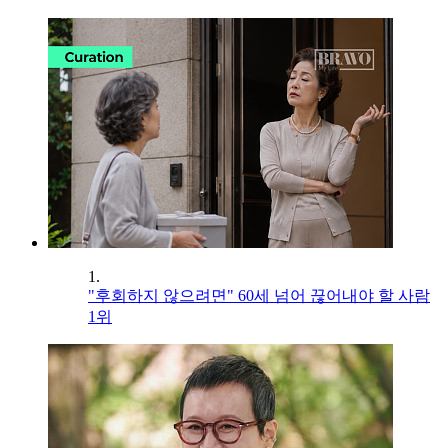
1.
"후회하지 않으려면" 60세 넘어 끊어내야 할 사람
1위