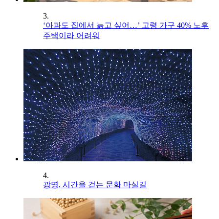
3.
‘아파도 집에서 늙고 싶어…’ 고령 가구 40% 노후
주택이라 어려워
4.
광명, 시간을 걷는 문화 마실길