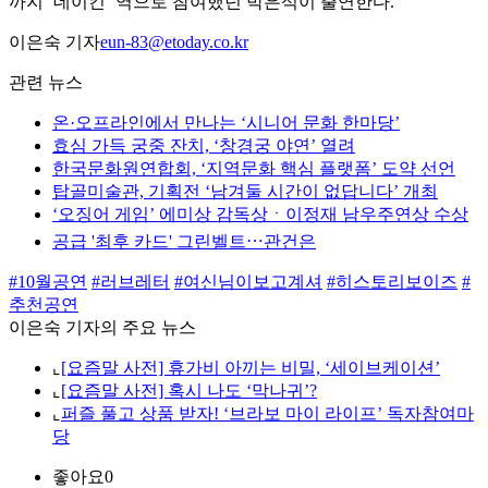
까지 ‘데이킨’ 역으로 참여했던 박은석이 출연한다.
이은숙 기자
eun-83@etoday.co.kr
관련 뉴스
온·오프라인에서 만나는 ‘시니어 문화 한마당’
효심 가득 궁중 잔치, ‘창경궁 야연’ 열려
한국문화원연합회, ‘지역문화 핵심 플랫폼’ 도약 선언
탑골미술관, 기획전 ‘남겨둘 시간이 없답니다’ 개최
‘오징어 게임’ 에미상 감독상ㆍ이정재 남우주연상 수상
공급 '최후 카드' 그린벨트⋯관건은
#10월공연
#러브레터
#여신님이보고계셔
#히스토리보이즈
#
추천공연
이은숙 기자의 주요 뉴스
⌞
[요즘말 사전] 휴가비 아끼는 비밀, ‘세이브케이션’
⌞
[요즘말 사전] 혹시 나도 ‘막나귀’?
⌞
퍼즐 풀고 상품 받자! ‘브라보 마이 라이프’ 독자참여마
당
좋아요
0