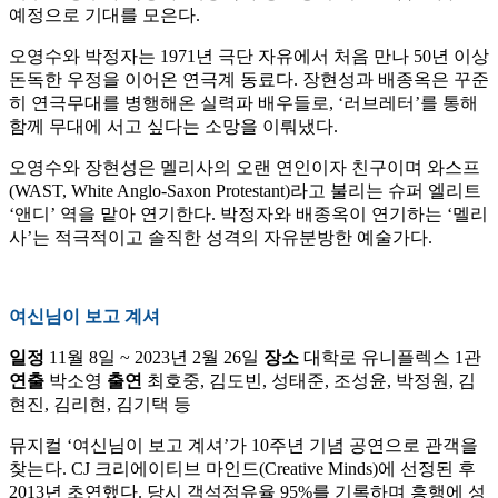
예정으로 기대를 모은다.
오영수와 박정자는 1971년 극단 자유에서 처음 만나 50년 이상
돈독한 우정을 이어온 연극계 동료다. 장현성과 배종옥은 꾸준
히 연극무대를 병행해온 실력파 배우들로, ‘러브레터’를 통해
함께 무대에 서고 싶다는 소망을 이뤄냈다.
오영수와 장현성은 멜리사의 오랜 연인이자 친구이며 와스프
(WAST, White Anglo-Saxon Protestant)라고 불리는 슈퍼 엘리트
‘앤디’ 역을 맡아 연기한다. 박정자와 배종옥이 연기하는 ‘멜리
사’는 적극적이고 솔직한 성격의 자유분방한 예술가다.
여신님이 보고 계셔
일정
11월 8일 ~ 2023년 2월 26일
장소
대학로 유니플렉스 1관
연출
박소영
출연
최호중, 김도빈, 성태준, 조성윤, 박정원, 김
현진, 김리현, 김기택 등
뮤지컬 ‘여신님이 보고 계셔’가 10주년 기념 공연으로 관객을
찾는다. CJ 크리에이티브 마인드(Creative Minds)에 선정된 후
2013년 초연했다. 당시 객석점유율 95%를 기록하며 흥행에 성