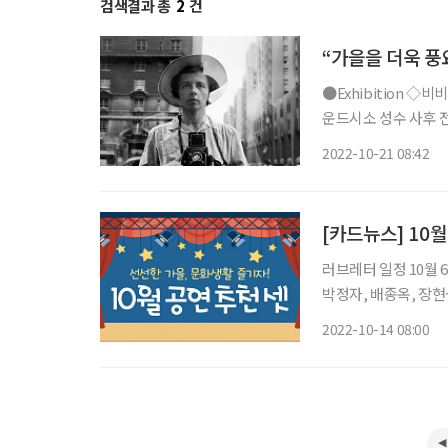
검색결과 총
2
건
“가을을 더욱 풍
●Exhibition ◇비비안 마이어(VIVIAN MAIER) 사진전 일정 8월 4일 ~ 11월 13일 장소 그라
운드시소 성수 사후 전 세계적으로 유명세를 떨친 미국 뉴욕 출신 사진가 비비안 마이어
(1926~2009)의 사
2022-10-21 08:42
이어가 직접 인화한 
[카드뉴스] 10월
러브레터 일정 10월 
박정자, 배종옥, 장현성 ‘러브레터’(LOVE LETTERS)는 두 주인공 멜리사와 앤디가
간 주고받은 편지를 
2022-10-14 08:00