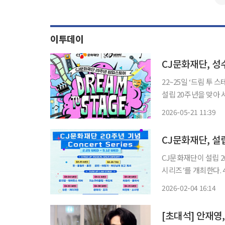
이투데이
22~25일 ‘드림 투 스
설립 20주년을 맞아 
에서는 음악·영화·뮤
2026-05-21 11:39
텐츠가 운영되며 튠업
CJ문화재단, 설립
CJ문화재단이 설립 2
시리즈’를 개최한다. 4일 CJ문화재단에 따르면 이번 콘서트 시리즈는 ‘스테이지업: 뮤지컬 갈
라 콘서트’, ‘튠업: 라이브 
2026-02-04 16:14
갈라 콘서트’에는 뮤지컬 
[초대석] 안재영