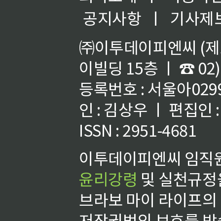
공지사항
ㅣ
기사제
㈜이투데이피엔씨 (제호
이빌딩 15층 ㅣ ☎ 02)
등록번호 : 서울아02992
인 : 김상우 ㅣ 편집인
ISSN : 2951-4681
이투데이피엔씨 임직원
윤리강령
및 실천규정을
브라보 마이 라이프의
저작권법의 보호를 받