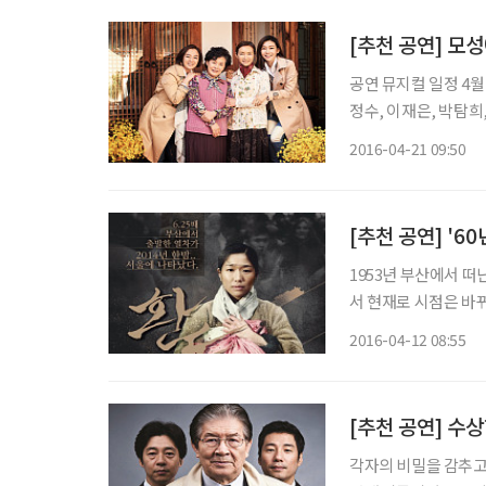
[추천 공연] 모
공연 뮤지컬 일정 4월 7일~6월 19일 장소 두산아트센터 연강홀 연출 손효원 출연 정애리, 박
정수, 이재은, 박탐희, 안두호 등 고혜정 작가의 실화가 담긴 
모녀 관객들 사이에서 
2016-04-21 09:50
된 작품으로 이번에는
1953년 부산에서 떠
서 현재로 시점은 바뀌
편은 이미 90세 노인
2016-04-12 08:55
의 이야기가 펼쳐진다
각자의 비밀을 감추고