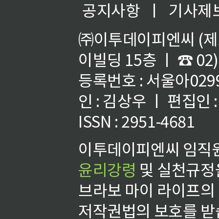
공지사항
ㅣ
기사제
㈜이투데이피엔씨 (제호
이빌딩 15층 ㅣ ☎ 02)
등록번호 : 서울아02992
인 : 김상우 ㅣ 편집인
ISSN : 2951-4681
이투데이피엔씨 임직원
윤리강령
및 실천규정을
브라보 마이 라이프의
저작권법의 보호를 받