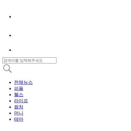
전체뉴스
피플
헬스
라이프
컬처
머니
테마