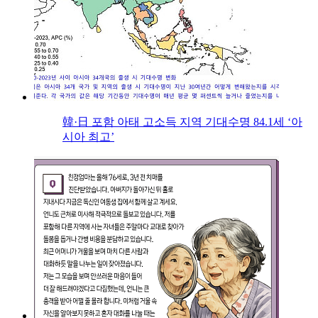
韓·日 포함 아태 고소득 지역 기대수명 84.1세 ‘아
시아 최고’