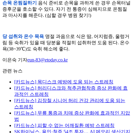
손목 온찜질하기
음식 준비로 손목을 과하게 쓴 경우 손목터널
증후군을 호소할 수 있다. 자기 전 통증이 심해지므로 온찜질
과 마사지를 해준다. (심할 경우 병원 찾기!)
당 섭취와 온수 목욕
명절 과음으로 식은 땀, 어지럼증, 울렁거
림 등 숙취가 있을 때 당분을 적절히 섭취하면 도움 된다. 온수
욕(38~39℃)도 숙취 해소에 좋다.
이은숙 기자
eun-83@etoday.co.kr
관련 뉴스
[카드뉴스] 목디스크 예방에 도움 되는 스트레칭
[카드뉴스] 허리디스크와 척추관협착증 증상 완화에 효
과적인 스트레칭
[카드뉴스] 김장철 시니어 허리 건강 관리에 도움 되는
스트레칭
[카드뉴스] 무릎 통증과 치매 증상 완화에 효과적인 지압
법
[카드뉴스] 피할 수 없는 어깨질환 예방 스트레칭
SK하이닉스, 용인·청주 54조 투자… AI 메모리 생산기지