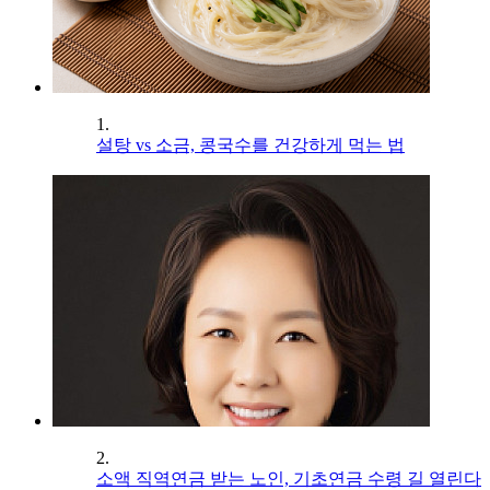
1.
설탕 vs 소금, 콩국수를 건강하게 먹는 법
2.
소액 직역연금 받는 노인, 기초연금 수령 길 열린다