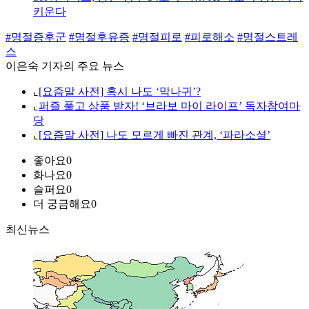
키운다
#명절증후군
#명절후유증
#명절피로
#피로해소
#명절스트레
스
이은숙 기자의 주요 뉴스
⌞
[요즘말 사전] 혹시 나도 ‘막나귀’?
⌞
퍼즐 풀고 상품 받자! ‘브라보 마이 라이프’ 독자참여마
당
⌞
[요즘말 사전] 나도 모르게 빠진 관계, ‘파라소셜’
좋아요
0
화나요
0
슬퍼요
0
더 궁금해요
0
최신뉴스