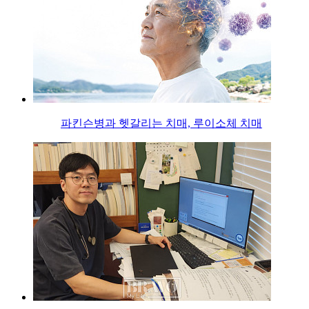
파킨슨병과 헷갈리는 치매, 루이소체 치매