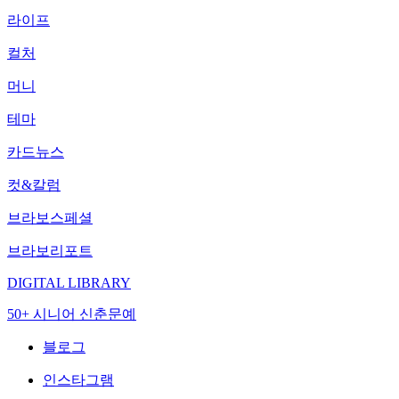
라이프
컬처
머니
테마
카드뉴스
컷&칼럼
브라보스페셜
브라보리포트
DIGITAL LIBRARY
50+ 시니어 신춘문예
블로그
인스타그램