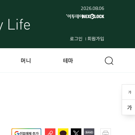
2026.08.06
로그인
회원가입
머니
테마
가
가
선호매체 추가