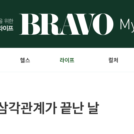
헬스
라이프
컬처
 삼각관계가 끝난 날