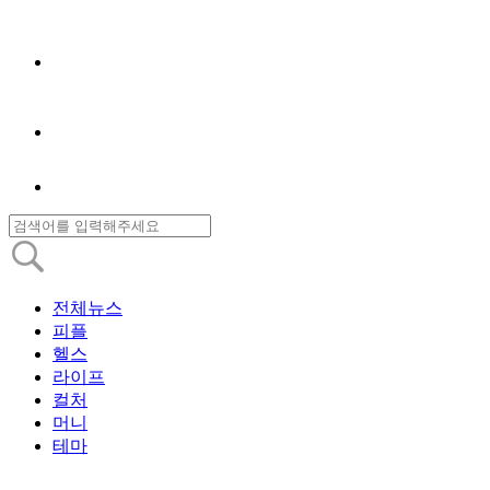
전체뉴스
피플
헬스
라이프
컬처
머니
테마