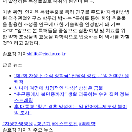
서 발생하는 독성물질로 숙취의 원인이 된다.
이번 황정, 연자육 복합추출물 특허 연구를 주도한 자생한방병
원 척추관절연구소 박두리 박사는 “특허를 통해 한약 추출물
을 활용한 조성물 연구에 대한 기술력을 인정받게 돼 기쁘
다”며 “앞으로 본 특허들을 중심으로 질환 예방 및 치료를 위
한 약학 조성물의 효능을 과학적으로 입증하는 데 박차를 가할
것”이라고 말했다.
손효정 기자
shjlife@etoday.co.kr
관련 뉴스
‘제2회 자생 신준식 장학금’ 전달식 성료…1억 2000만 원
쾌척
시니어 여명에 치명적인 ‘낙상’ 방심은 금물
“춘곤증에서 불면증까지” 생활 괴롭히는 수면 질환 정복
스트레칭
李 대통령 "청년 결혼 망설이는 일 없어야...제도상 불이
익 조사"
#자생한방병원
#갱년기
#에스트로겐
#백리향
손효정 기자의 주요 뉴스