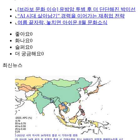
⌞
[브라보 문화 이슈] 유방암 투병 후 더 단단해진 박미선
⌞
“AI 시대 살아남기” 경력을 이어가는 재취업 전략
⌞
여름 끝자락, 놓치면 아쉬운 8월 문화소식
좋아요
0
화나요
0
슬퍼요
0
더 궁금해요
0
최신뉴스