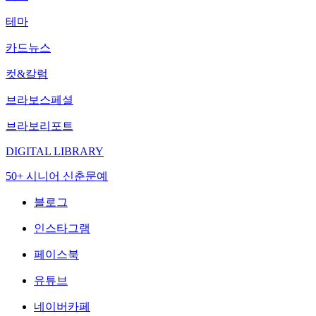
테마
카드뉴스
컷&칼럼
브라보스페셜
브라보리포트
DIGITAL LIBRARY
50+ 시니어 신춘문예
블로그
인스타그램
페이스북
유튜브
네이버카페