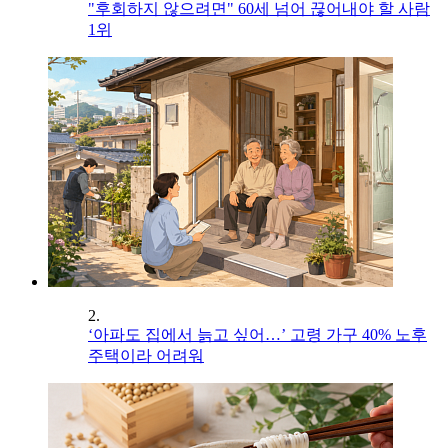
"후회하지 않으려면" 60세 넘어 끊어내야 할 사람
1위
2.
‘아파도 집에서 늙고 싶어…’ 고령 가구 40% 노후
주택이라 어려워