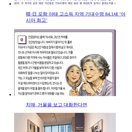
韓·日 포함 아태 고소득 지역 기대수명 84.1세 ‘아
시아 최고’
치매, 거울을 보고 대화한다면