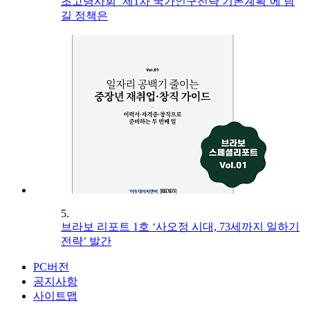
초고령사회 ‘제1차 국가인구전략 기본계획’에 담
길 정책은
5.
브라보 리포트 1호 ‘사오정 시대, 73세까지 일하기
전략’ 발간
PC버전
공지사항
사이트맵