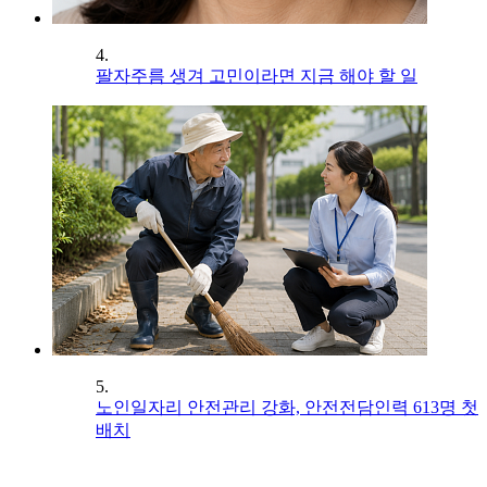
4.
팔자주름 생겨 고민이라면 지금 해야 할 일
5.
노인일자리 안전관리 강화, 안전전담인력 613명 첫
배치