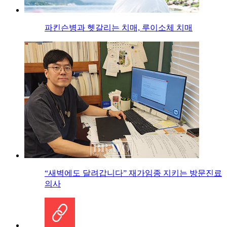
파킨슨병과 헷갈리는 치매, 루이소체 치매
“새벽에도 달려갑니다” 재가임종 지키는 방문진료
의사