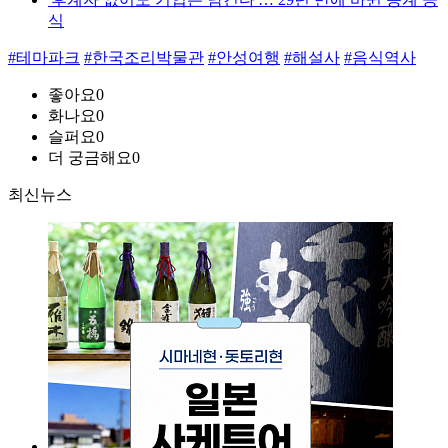
식
#테마파크
#한국조리박물관
#안성여행
#해설사
#음식역사
좋아요
0
화나요
0
슬퍼요
0
더 궁금해요
0
최신뉴스