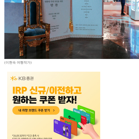
(이현숙 여행작가)