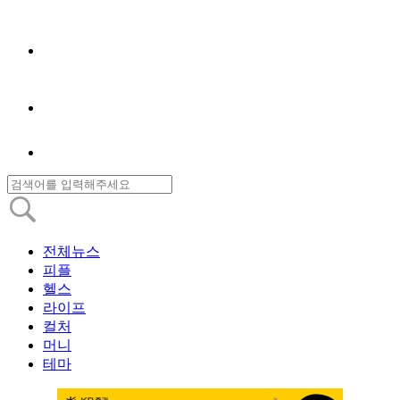
전체뉴스
피플
헬스
라이프
컬처
머니
테마