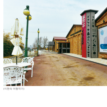
(이현숙 여행작가)