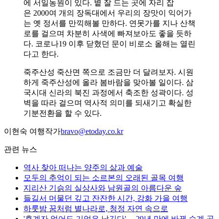
에 서일농원이 있다. 볕 잘 드는 곳에 자리 잡
은 2000여 개의 장독대에서 우리의 장맛이 익어가
는 옛 정서를 만끽해볼 만하다. 연못가를 지나 산책
로를 걸으며 차분히 사색에 빠져보아도 좋을 듯하
다. 코로나19 이후 닫혔던 문이 비로소 올해는 열린
다고 한다.
죽주산성 죽산면 쪽으로 조금만 더 달려보자. 시원
하게 죽주산성에 올라 봄바람을 맞아볼 일이다. 삼
국시대 신라의 북진 과정에서 축조한 성곽이다. 성
벽을 따라 걸으며 역사적 의미를 되새기고 확실한
기분전환을 할 수 있다.
이현숙 여행작가
bravo@etoday.co.kr
관련 뉴스
역사 찾아 떠나는 양주의 삶과 예술
모두의 추억이 되는 소르본의 오래된 골목 여행
지리산 기슭의 실상사와 남원골의 아름다운 숲
들길서 머물던 깊고 잔잔한 시간, 강화 가을 여행
하룻밤 꿈처럼 별나라로, 청정 자연 속으로
'후계자 없어도 기업은 남긴다'… 29년 만에 바뀐 승계 공