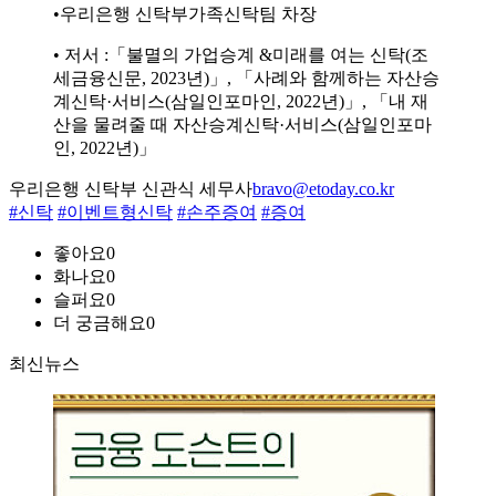
•우리은행 신탁부가족신탁팀 차장
• 저서 :「불멸의 가업승계 &미래를 여는 신탁(조
세금융신문, 2023년)」, 「사례와 함께하는 자산승
계신탁·서비스(삼일인포마인, 2022년)」, 「내 재
산을 물려줄 때 자산승계신탁·서비스(삼일인포마
인, 2022년)」
우리은행 신탁부 신관식 세무사
bravo@etoday.co.kr
#신탁
#이벤트형신탁
#손주증여
#증여
좋아요
0
화나요
0
슬퍼요
0
더 궁금해요
0
최신뉴스