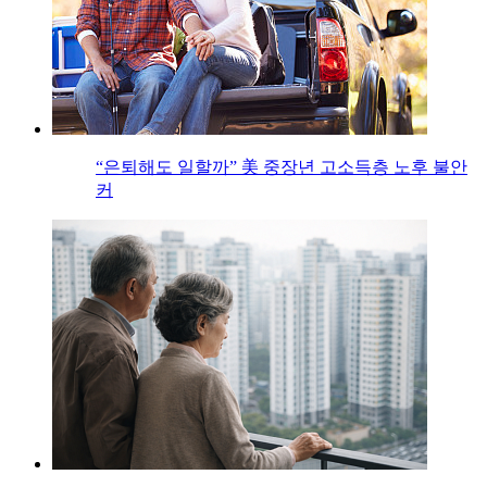
“은퇴해도 일할까” 美 중장년 고소득층 노후 불안
커