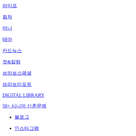
라이프
컬처
머니
테마
카드뉴스
컷&칼럼
브라보스페셜
브라보리포트
DIGITAL LIBRARY
50+ 시니어 신춘문예
블로그
인스타그램