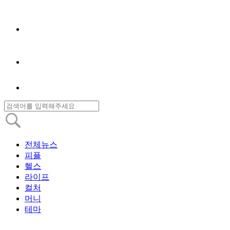
전체뉴스
피플
헬스
라이프
컬처
머니
테마