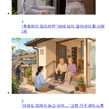
1.
"후회하지 않으려면" 60세 넘어 끊어내야 할 사람
1위
2.
‘아파도 집에서 늙고 싶어…’ 고령 가구 40% 노후