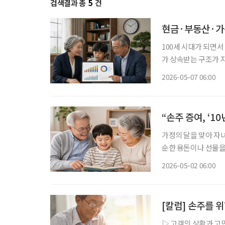
검색결과 총
5
건
현금·부동산·가
100세 시대가 되면서
가 상속받는 구조가 
이미 고령층에 접어들
2026-05-07 06:00
되고 있다. 실제 현장
“손주 증여, ‘1
가정의 달을 맞아 자녀
순한 용돈이나 선물을
여’가 주목받고 있다. 이경호 하나은행 리빙트러스트컨설팅부 세무전문위원은 최근 ‘우리 아
2026-05-02 06:00
이의 미래를 위한 사전
[칼럼] 손주를 
▷ 고객의 상황과 고민 이하의 고객 성명, 가족 관계 및 재산 현황은 실제 상담 사례에