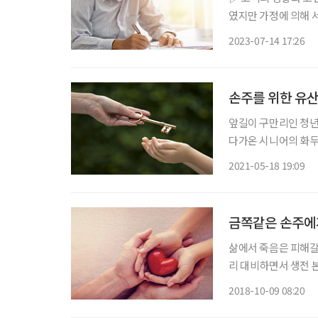
였지만 가정에 의해 서술한 것임을 우선 밝힌
저 떠나 보냈고 현재 
2023-07-14 17:26
린 생활 시설로 1층은
손주를 위한 유산
앞길이 구만리인 청년 
다가온 시니어의 화두는
당하는 증여와 자서전에 대해 살펴본다. 가난한
2021-05-18 19:09
되기까지 우여곡절이 
금쪽같은 손주에
삶에서 죽음은 피해갈
리 대비하면서 생전 
록 준비하는 사람들이
2018-10-09 08:20
경우 고려할 사항에 