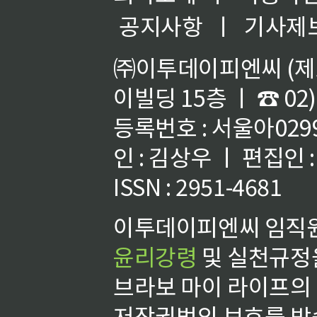
공지사항
ㅣ
기사제
㈜이투데이피엔씨 (제호
이빌딩 15층 ㅣ ☎ 02)
등록번호 : 서울아02992
인 : 김상우 ㅣ 편집인
ISSN : 2951-4681
이투데이피엔씨 임직원
윤리강령
및 실천규정을
브라보 마이 라이프의
저작권법의 보호를 받