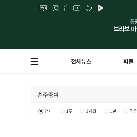
전체뉴스
피플
전체
1주
1개월
1년
직