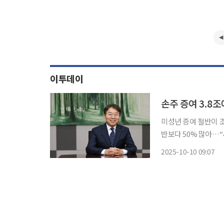
이투데이
미성년 증여 절반이 조
반보다 50% 많아…“세대생략 할증제
는 ‘세대생략 증여’가
2025-10-10 09:07
손주에게 건너뛰어 증