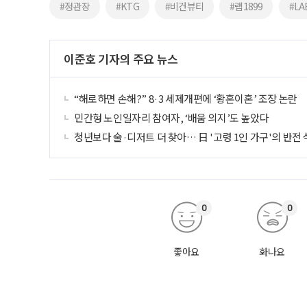
#정관장
#KTG
#비건뷰티
#랩1899
#LA
이준호 기자의 주요 뉴스
“해로하면 손해?” 8·3 세제개편에 ‘황혼이혼’ 조장 논란
민간형 노인일자리 참여자, ‘배움 의지’도 높았다
청년보다 술·디저트 더 찾아… 日 '고령 1인 가구'의 반전
0
0
좋아요
화나요