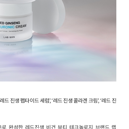
드 진생 펩타이드 세럼’, ‘레드 진생 콜라겐 크림’, ‘레드 진
하우로 완성한 레드진생 비건 뷰티 테크놀로지 브랜드 랩