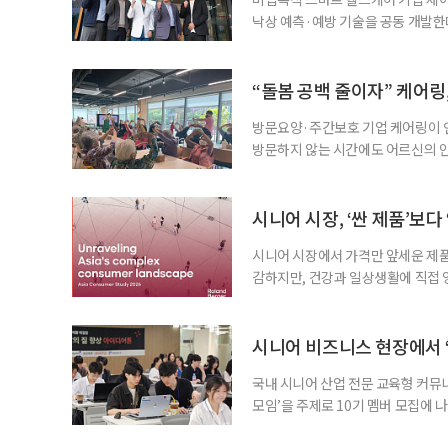
낙상 예측·예방 기술을 공동 개발
산 사업’ 중 낙상 예측·예방 통합
이번 과제는 19개 연구팀 중 2개
24억5000만 원의 연구비가 지원된
“돌봄 공백 줄이자” 케어링,
내 환자
방문요양·주간보호 기업 케어링이 인
방문하지 않는 시간에도 어르신의 안
13일 서울도시가스와 AI 기반 고독
케어링의 AI 전화 서비스 ‘AI마음
기적인 전화 통화로 이상 징후를 확
시니어 시장, ‘싼 제품’보다
시니어 시장에서 가격만 앞세운 제품
감하지만, 건강과 일상생활에 직접 
기, 기능성 식품, 생활편의 용품, 
는 분야에서는 ‘싼 제품’보다 ‘믿고
롤랜드버거가 11일 발간한 ‘아시아 소
시니어 비즈니스 현장에서 
국내 시니어 산업 전문 교육형 커뮤
모임’을 주제로 10기 멤버 모집에 
이번 프로그램은 5월 30일부터 7월