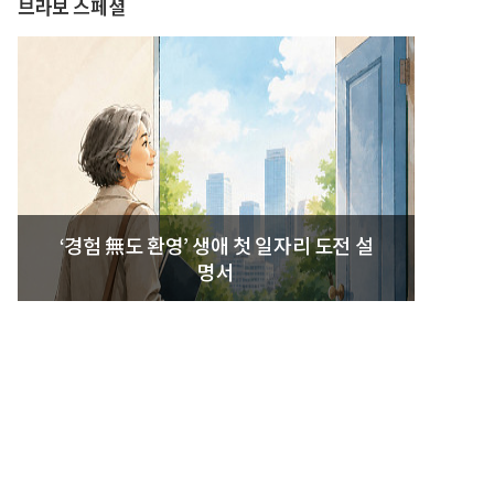
브라보 스페셜
‘경험 無도 환영’ 생애 첫 일자리 도전 설
명서