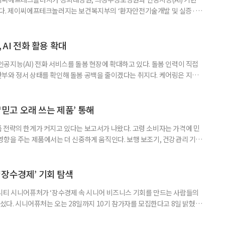
한다. 제이씨에프테크놀러지는 보건복지부의 ‘환자안전기술개발 및 실증·확
솔루션 기술개발 분야 연구과제에 공동연구기관으로 참여한다고 2일 밝혔다.
 과제가 최종 선정됐으며, 경희대병원 의료기술협력단을 중심으로 5년간 총
다. 연구 목표는 다기관 임상데이터와 생체신호, 센서 정보를 결합해 병원
 AI 전화 활용 확대
공지능(AI) 전화 서비스를 돌봄 현장에 확대하고 있다. 돌봄 인력이 직접
부와 정서 상태를 확인해 돌봄 공백을 줄이겠다는 취지다. 케어링은 지난
사 예방 안부 전화 서비스 추진을 위한 업무협약을 맺었다고 밝혔다. 양사는
돌봄’을 활용해 가스요금 장기 체납 고객 가운데 고독사 위험군을 선별하고, 정
인하는 방안을 추진한다. AI마음돌봄은 AI가 어르신에게 전화를
 ‘믿고 오래 쓰는 제품’ 통해
 전략의 한계가 커지고 있다는 보고서가 나왔다. 고령 소비자는 가격에 민
영향을 주는 제품에서는 더 신중하게 움직인다. 보행 보조기, 건강관리 기
돌봄 서비스처럼 한 번의 구매 실패가 안전 문제나 생활 불편으로 이어질 수 있
 오래 쓸 수 있는 제품’이 선택될 가능성이 높다는 분석이다. 글로벌 컨설팅사
비자 조사 2026’은 이런 흐름을 보여준다. 조사는 202
‘장수경제’ 기회 탐색
니티 시니어퓨처가 ‘장수경제 속 시니어 비즈니스 기회를 만드는 사람들의
나섰다. 시니어퓨처는 오는 28일까지 10기 참가자를 모집한다고 8일 밝혔다.
 1일까지 운영되며, 비즈니스 스터디와 시니어 산업 창업 교육 등 두 트랙으