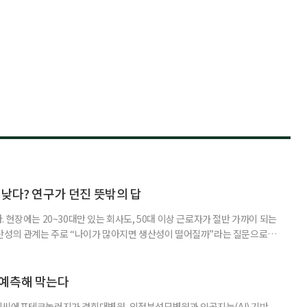
낮다? 연구가 던진 뜻밖의 답
 현장에는 20~30대만 있는 회사도, 50대 이상 근로자가 절반 가까이 되는
산성의 관계는 주로 “나이가 많아지면 생산성이 떨어질까”라는 질문으로
 조금 다르게 던진다. 중요한 것은 ‘고령자가 많으냐 적으냐’가 아니라, ‘여
 작동하느냐’다. 산업연구원이 2026년 4월 발간한 연구자료 ‘고령화 시대
 생산성 간 관계 연구’는 산업과 기업 데이터를 바탕으
 예측해 막는다
이씨에프테크놀러지가 경희대병원, 의정부성모병원과 인공지능(AI) 기반