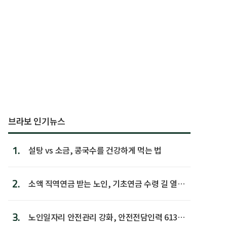
브라보 인기뉴스
1.
설탕 vs 소금, 콩국수를 건강하게 먹는 법
2.
소액 직역연금 받는 노인, 기초연금 수령 길 열린
다
3.
노인일자리 안전관리 강화, 안전전담인력 613명