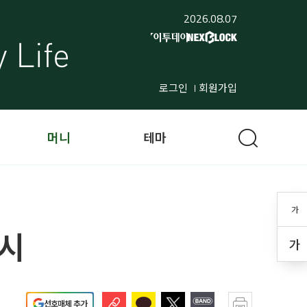
2026.08.07
로그인
회원가입
머니
테마
가
출시
가
선호매체 추가