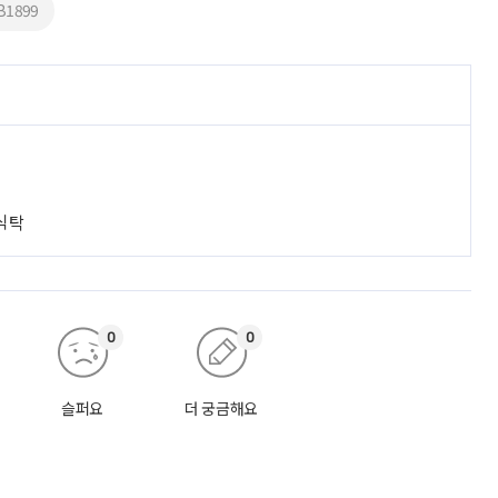
B1899
 식탁
0
0
슬퍼요
더 궁금해요