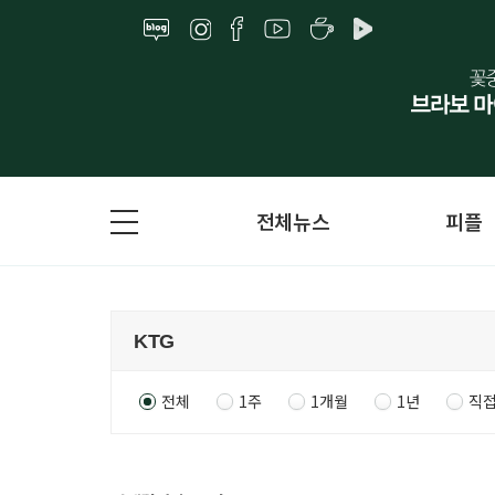
전체뉴스
피플
전체
1주
1개월
1년
직