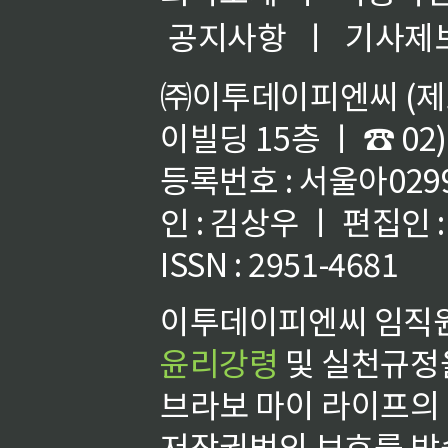
공지사항
ㅣ
기사제
㈜이투데이피엔씨 (제호
이빌딩 15층 ㅣ ☎ 02)
등록번호 : 서울아02992
인 : 김상우 ㅣ 편집인
ISSN : 2951-4681
이투데이피엔씨 임직원
윤리강령
및 실천규정을
브라보 마이 라이프의
저작권법의 보호를 받