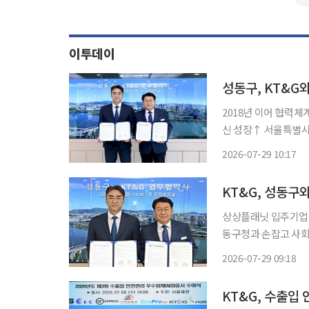
이투데이
성동구, KT&G
2018년 이어 협력
신 성장↑ 서울특별시 성동구는 국내 최대 규모 소셜벤처 집적지인 성수동을 중심으로 청년
창업과 사회혁신 생태계
2026-07-29 10:17
번 협약은 2018년 
KT&G, 성동구
상상플래닛 입주기업 판로 
동구청과 손잡고 사회혁신 
KT&G 지속경영본부
2026-07-29 09:18
KT&G, 수출입