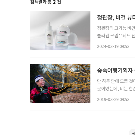
검색결과 총
2
건
정관장, 비건 뷰티
정관장의 고기능 비건 뷰티
콜라겐 크림’, ‘레드
인삼공사의 노하우로 
2024-03-19 09:53
건 인증기관 프랑스 이
숲속여행기획자 
단 하루 만에 모든 것
곳이었는데, 비는 한순
히는 그날 하루 내린 
2019-03-29 09:53
다른 18명의 희생자