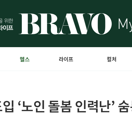
헬스
라이프
컬처
입 ‘노인 돌봄 인력난’ 숨