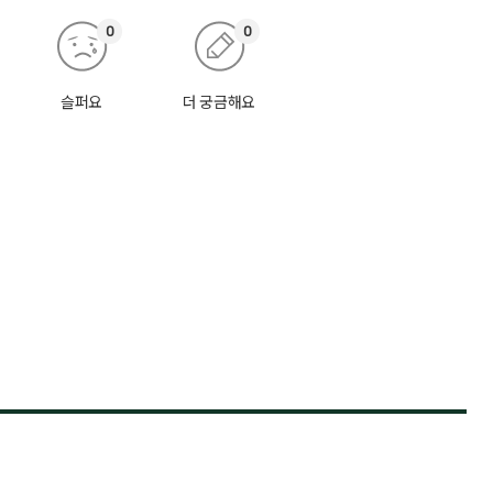
0
0
슬퍼요
더 궁금해요