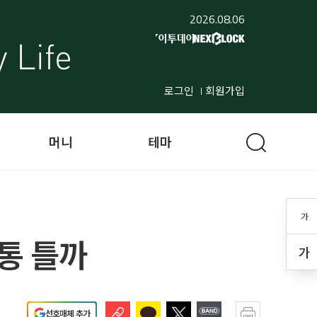
2026.08.06
로그인
회원가입
머니
테마
가
통 틀까
가
선호매체 추가