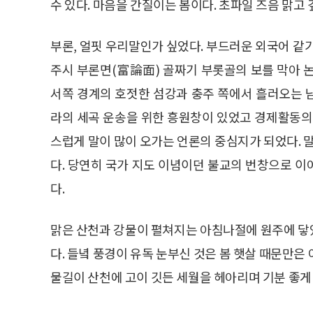
수 있다. 마음을 간질이는 봄이다. 초파일 즈음 맑고
부론, 얼핏 우리말인가 싶었다. 부드러운 외국어 같
주시 부론면(富論面) 골짜기 부롯골의 보를 막아 
서쪽 경계의 호젓한 섬강과 충주 쪽에서 흘러오는 
라의 세곡 운송을 위한 흥원창이 있었고 경제활동의
스럽게 말이 많이 오가는 언론의 중심지가 되었다. 말
다. 당연히 국가 지도 이념이던 불교의 번창으로 이어
다.
맑은 산천과 강물이 펼쳐지는 아침나절에 원주에 닿았
다. 들녘 풍경이 유독 눈부신 것은 봄 햇살 때문만은
물길이 산천에 고이 깃든 세월을 헤아리며 기분 좋게