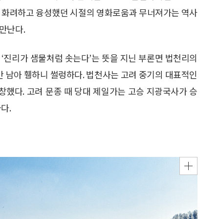
서 화려하고 융성했던 시절의 영화로움과 무너져가는 역사
 만난다.
 ‘진리가 샘물처럼 솟는다’는 뜻을 지닌 부론면 법천리의
터만 남아 휑하니 썰렁하다. 법천사는 고려 중기의 대표적인
했다. 고려 문종 때 당대 제일가는 고승 지광국사가 승
다.