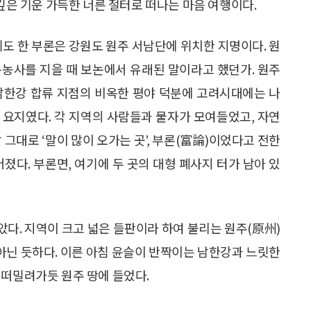
 깊은 기운 가득한 너른 절터로 떠나는 마음 여행이다.
기도 한 부론은 강원도 원주 서남단에 위치한 지명이다. 원
논농사를 지을 때 보논에서 유래된 말이라고 했던가. 원주
남한강 합류 지점의 비옥한 평야 덕분에 고려시대에는 나
 요지였다. 각 지역의 사람들과 물자가 모여들었고, 자연
 그대로 ‘말이 많이 오가는 곳’, 부론(富論)이었다고 전한
졌다. 부론면, 여기에 두 곳의 대형 폐사지 터가 남아 있
다. 지역이 크고 넓은 들판이라 하여 불리는 원주(原州)
 아닌 듯하다. 이른 아침 윤슬이 반짝이는 남한강과 느릿한
 떠밀려가듯 원주 땅에 들었다.