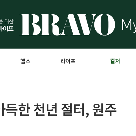
헬스
라이프
컬처
아득한 천년 절터, 원주