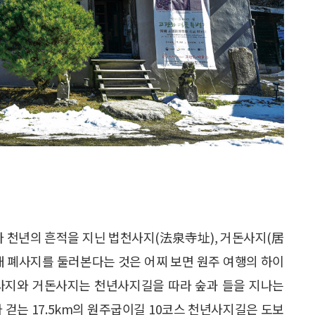
라 천년의 흔적을 지닌 법천사지(法泉寺址), 거돈사지(居
3대 폐사지를 둘러본다는 것은 어찌 보면 원주 여행의 하이
천사지와 거돈사지는 천년사지길을 따라 숲과 들을 지나는
 걷는 17.5km의 원주굽이길 10코스 천년사지길은 도보