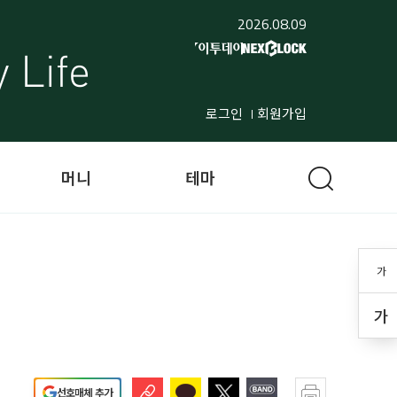
2026.08.09
로그인
회원가입
머니
테마
가
가
선호매체 추가