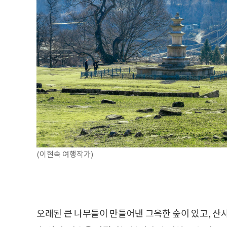
(이현숙 여행작가)
오래된 큰 나무들이 만들어낸 그윽한 숲이 있고, 산