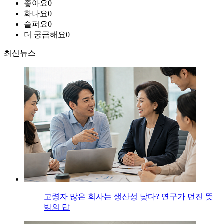
좋아요
0
화나요
0
슬퍼요
0
더 궁금해요
0
최신뉴스
고령자 많은 회사는 생산성 낮다? 연구가 던진 뜻
밖의 답