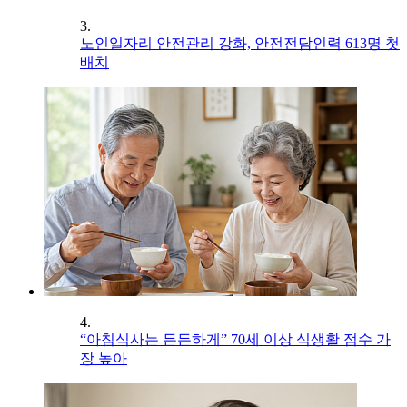
3.
노인일자리 안전관리 강화, 안전전담인력 613명 첫
배치
4.
“아침식사는 든든하게” 70세 이상 식생활 점수 가
장 높아