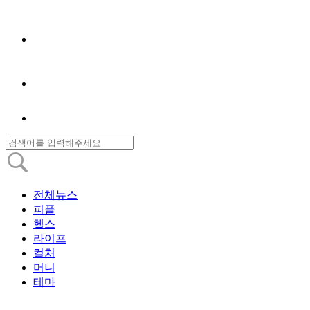
전체뉴스
피플
헬스
라이프
컬처
머니
테마