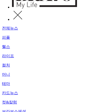
전체뉴스
피플
헬스
라이프
컬처
머니
테마
카드뉴스
컷&칼럼
브라보스페셜