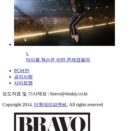
5.
마이클 잭슨은 어떤 존재였을까
PC버전
공지사항
사이트맵
보도자료 및 기사제보 : bravo@etoday.co.kr
Copyright 2014.
이투데이피엔씨
. All rights reserved